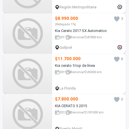
Región Metropolitana
$8.990.000
3
(Rebajado 1%)
Kia Cerato 2017 SX Automatico
2017
Bencina
87800 km
Quilpué
$11.700.000
8
Kia cerato 5 top de línea
2019
Bencina
45000 km
La Florida
$7.800.000
0
KIA CERATO 5 2015
2015
Bencina
181000 km
Puerto Montt