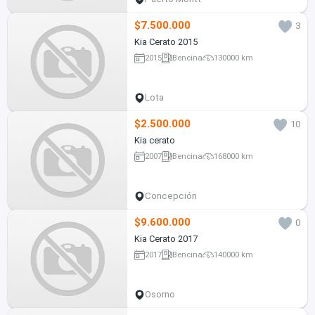
$7.500.000
3
Kia Cerato 2015
2015
Bencina
130000 km
Lota
$2.500.000
10
Kia cerato
2007
Bencina
168000 km
Concepción
$9.600.000
0
Kia Cerato 2017
2017
Bencina
140000 km
Osorno