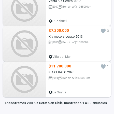
Venta Kia Cerato 2017
2017
Bencina
108500 km
Pudahuel
$7.200.000
3
Kia motors cerato 2013
2013
Bencina
138000 km
Viña del Mar
$11.780.000
1
KIA CERATO 2020
2020
Bencina
83000 km
La Granja
Encontramos 208 Kia Cerato en Chile, mostrando 1 a 30 anuncios