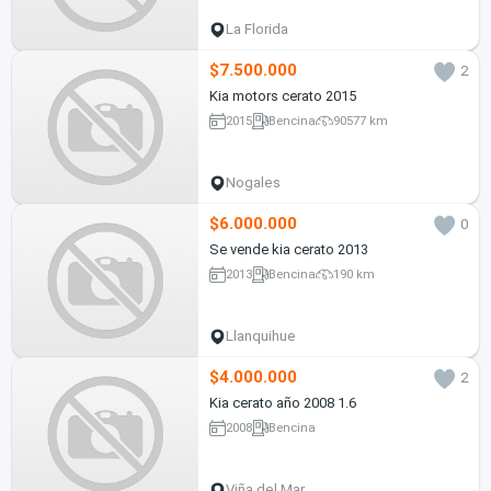
La Florida
$7.500.000
2
Kia motors cerato 2015
2015
Bencina
90577 km
Nogales
$6.000.000
0
Se vende kia cerato 2013
2013
Bencina
190 km
Llanquihue
$4.000.000
2
Kia cerato año 2008 1.6
2008
Bencina
Viña del Mar