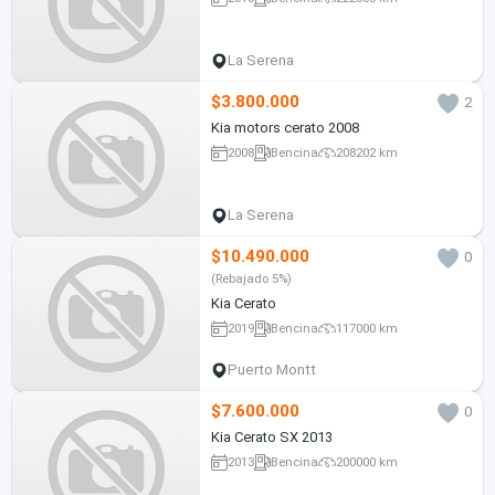
La Serena
$3.800.000
2
Kia motors cerato 2008
2008
Bencina
208202 km
La Serena
$10.490.000
0
(Rebajado 5%)
Kia Cerato
2019
Bencina
117000 km
Puerto Montt
$7.600.000
0
Kia Cerato SX 2013
2013
Bencina
200000 km