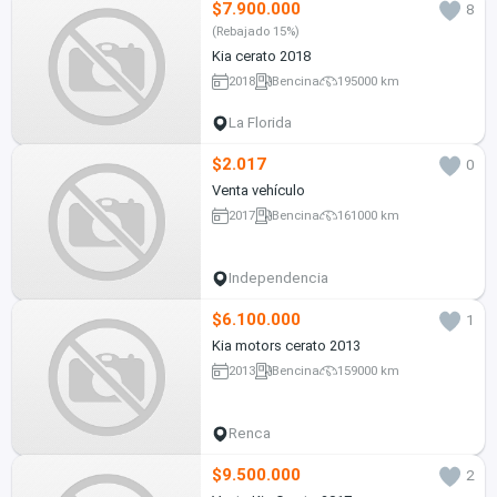
$7.900.000
8
(Rebajado 15%)
Kia cerato 2018
2018
Bencina
195000 km
La Florida
$2.017
0
Venta vehículo
2017
Bencina
161000 km
Independencia
$6.100.000
1
Kia motors cerato 2013
2013
Bencina
159000 km
Renca
$9.500.000
2