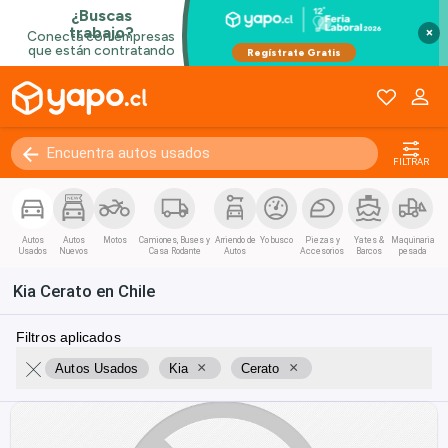
×
FILTRAR
Autos
Autos
Motos
Camiones, Buses y
Arriendo de
Yo busco
Piezas y
Yates &
Maquinaria
Usados
Nuevos
Casa Rodante
Autos
Accesorios
Barcos
pesada
Kia Cerato en Chile
Filtros aplicados
×
×
Autos Usados
Kia
Cerato