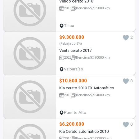
Vendo cerato 2016
2016
Bencina
65000 km
Talca
$9.300.000
2
(Rebajado 5%)
Venta cerato 2017
2022
Bencina
90000 km
Valparaíso
$10.500.000
8
Kia cerato 2019 EX Automático
2019
Bencina
84000 km
Puente Alto
$6.200.000
0
Kia Cerato automático 2010
2010
Bencina
222000 km