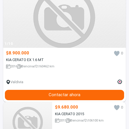
1/10
$8.900.000
0
KIA CERATO EX 1.6 MT
2016
Bencina
160462 km
Valdivia
Contactar ahora
$9.680.000
0
KIA CERATO 2015
2015
Bencina
106100 km