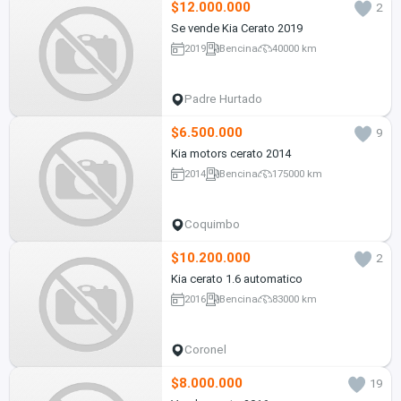
$12.000.000
2
Se vende Kia Cerato 2019
2019
Bencina
40000 km
Padre Hurtado
$6.500.000
9
Kia motors cerato 2014
2014
Bencina
175000 km
Coquimbo
$10.200.000
2
Kia cerato 1.6 automatico
2016
Bencina
83000 km
Coronel
$8.000.000
19