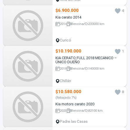
$6.900.000
4
Kia cerato 2014
2014
Bencina
233000 km
Curicó
$10.190.000
1
KIA CERATO FULL 2018 MECÁNICO –
ÚNICO DUEÑO
2018
Bencina
140000 km
Chillán
$10.580.000
8
(Rebajado 7%)
Kia motors cerato 2020
2020
Bencina
82100 km
Padre las Casas