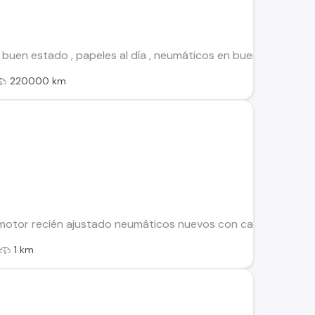
 buen estado , papeles al día , neumáticos en buen estado
220000 km
motor recién ajustado neumáticos nuevos con carrocería en fr
1 km