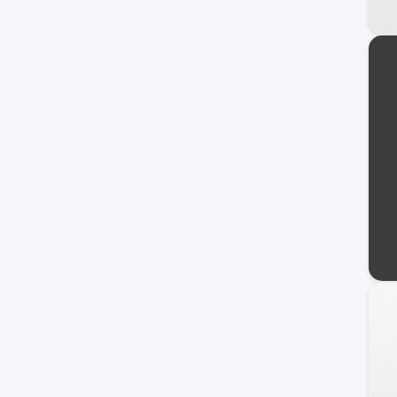
Mohave
Besta
Bongo
K5
Niro Plug-In Hybrid
Pride
Soul
Stinger