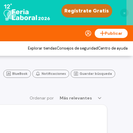
×
Publicar
Explorar tiendas
Consejos de seguridad
Centro de ayuda
BlueBook
Notificaciones
Guardar búsqueda
Ordenar por
Más relevantes