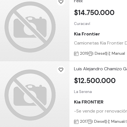
Félix
$14.750.000
Curacaví
Kia Frontier
Camionetas Kia Frontier D
2019
Diesel
Manual
Luis Alejandro Chamizo G
$12.500.000
La Serena
Kia FRONTIER
-Se vende por renovación
2017
Diesel
Manual