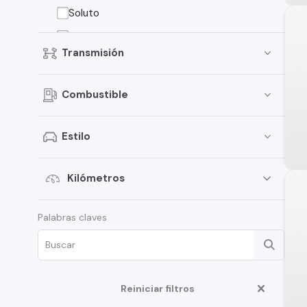
Soluto
Cerato
Transmisión
Rio
Sonet
Combustible
Carens
Carnival
Estilo
Grand Carnival
Sorento EX
Kilómetros
Seltos
Palabras claves
Niro
K3
Forte
Reiniciar filtros
Koup