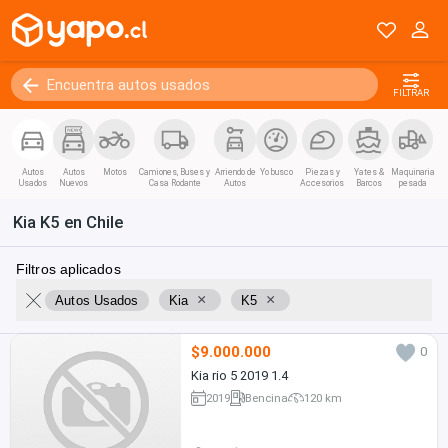
Coupe / Deportivo
Convertible
Van / Coaster / Busito
Pánel
FILTRAR
Kilómetros
0 - 250000+
Autos
Autos
Motos
Camiones, Buses y
Arriendo de
Yo busco
Piezas y
Yates &
Maquinaria
Usados
Nuevos
Casa Rodante
Autos
Accesorios
Barcos
pesada
Kia K5 en Chile
Filtros aplicados
×
×
Autos Usados
Kia
K5
$9.000.000
0
Kia rio 5 2019 1.4
2019
Bencina
120 km