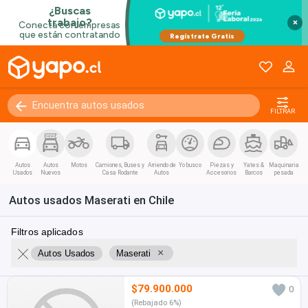
×
FILTRAR
Autos
Autos
Motos
Camiones, Buses y
Arriendo de
Yo busco
Piezas y
Yates &
Maquinaria
Usados
Nuevos
Casa Rodante
Autos
Accesorios
Barcos
pesada
Autos usados Maserati en Chile
Filtros aplicados
×
Autos Usados
Maserati
$79.900.000
0
(Rebajado 6%)