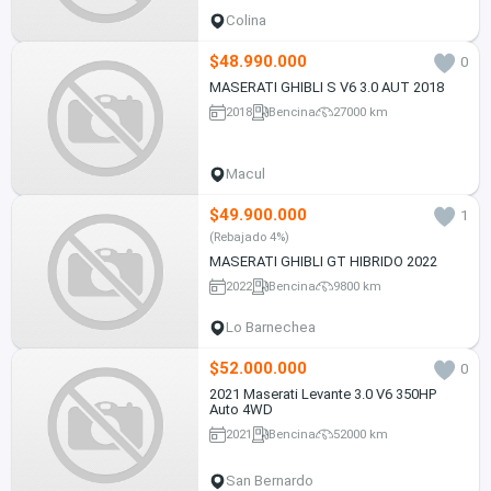
Colina
$48.990.000
0
MASERATI GHIBLI S V6 3.0 AUT 2018
2018
Bencina
27000 km
Macul
$49.900.000
1
(Rebajado 4%)
MASERATI GHIBLI GT HIBRIDO 2022
2022
Bencina
9800 km
Lo Barnechea
$52.000.000
0
2021 Maserati Levante 3.0 V6 350HP
Auto 4WD
2021
Bencina
52000 km
San Bernardo