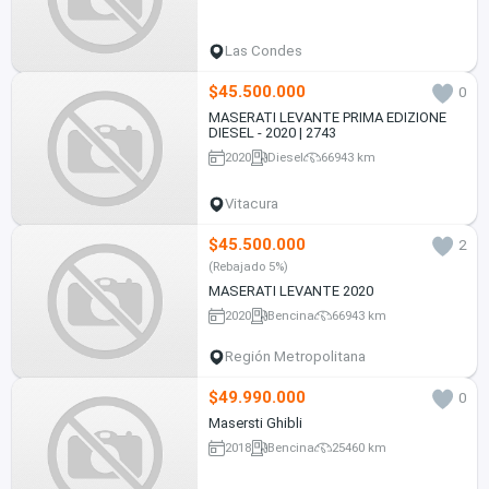
Las Condes
$45.500.000
0
MASERATI LEVANTE PRIMA EDIZIONE
DIESEL - 2020 | 2743
2020
Diesel
66943 km
Vitacura
$45.500.000
2
(Rebajado 5%)
MASERATI LEVANTE 2020
2020
Bencina
66943 km
Región Metropolitana
$49.990.000
0
Masersti Ghibli
2018
Bencina
25460 km