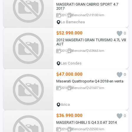
MASERATI GRAN CABRIO SPORT 4.7
2017
2017
Bencina
19100 km
Lo Barnechea
$52.990.000
0
2012 MASERATI GRAN TURISMO 4.7L V8
AUT
2012
Bencina
53665 km
Las Condes
$47.000.000
0
Maserati Quattroporte Q4 2018 en venta
2018
Bencina
31607 km
Arica
$36.990.000
0
MASERATI GHIBLI S Q4 3.0 AT 2014
2014
Bencina
32500 km