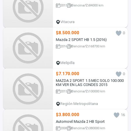
2015
Bencina
84000 km
Vitacura
$8.500.000
0
Mazda 2 SPORT HB 1.5 (2016)
2016
Bencina
168700 km
Melipilla
$7.170.000
0
MAZDA 2 SPORT 1.5 MEC SOLO 100.000
KM VER EN LAS CONDES 2015
2015
Bencina
100000 km
Región Metropolitana
$3.800.000
16
Automovil Mazda 2 HB Sport
2008
Bencina
380000 km