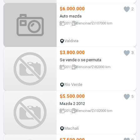
$6.000.000
2
Auto mazda
2011
Bencina
107000 km
Valdivia
$3.800.000
3
Se vende o se permuta
2011
Bencina
82000 km
Río Verde
$5.500.000
5
Mazda 2 2012
2012
Bencina
102000 km
Machalí