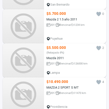
San Bernardo
$5.700.000
0
Mazda 2 1.5 año 2011
2011
Bencina
1234 km
Puyehue
$5.500.000
2
(Rebajado 8%)
Mazda 2011
2011
Bencina
126000 km
Lampa
$10.490.000
4
MAZDA 2 SPORT S MT
2017
Bencina
11470 km
Providencia