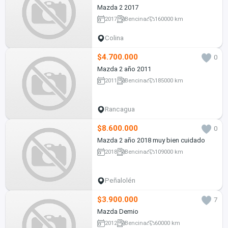
Mazda 2 2017
2017
Bencina
160000 km
Colina
$4.700.000
0
Mazda 2 año 2011
2011
Bencina
185000 km
Rancagua
$8.600.000
0
Mazda 2 año 2018 muy bien cuidado
2018
Bencina
109000 km
Peñalolén
$3.900.000
7
Mazda Demio
2012
Bencina
60000 km