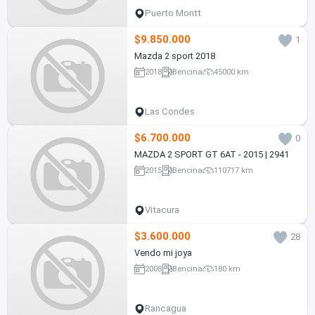
Puerto Montt
$9.850.000
1
Mazda 2 sport 2018
2018
Bencina
45000 km
Las Condes
$6.700.000
0
MAZDA 2 SPORT GT 6AT - 2015 | 2941
2015
Bencina
110717 km
Vitacura
$3.600.000
28
Vendo mi joya
2008
Bencina
180 km
Rancagua