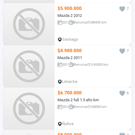
$5.900.000
7
Mazda 2 2012
2012
Bencina
88450 km
Santiago
$4.900.000
7
Mazda 2 2011
2011
Bencina
145000 km
Limache
$6.700.000
6
Mazda 2 full 1.5 año km
2014
Bencina
58000 km
Ñuñoa