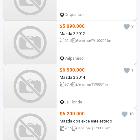
Coquimbo
$5.090.000
8
Mazda 2 2012
2012
Bencina
100200 km
Valparaíso
$6.500.000
1
Mazda 2 2014
2014
Bencina
90854 km
La Florida
$6.200.000
10
Mazda dos excelente estado
2015
Bencina
73000 km