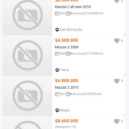
$8.000.000
2
Mazda 2 all new 2016
2016
Bencina
140000 km
San Bernardo
$4.000.000
6
Mazda 2 2009
2009
Bencina
177000 km
Paine
$6.800.000
9
Mazda 2 2015
2015
Bencina
78100 km
Maipú
$8.400.000
3
(Rebajado 1%)