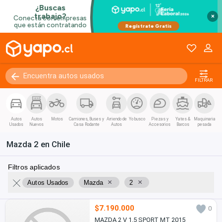
×
FILTRAR
Autos
Autos
Motos
Camiones, Buses y
Arriendo de
Yo busco
Piezas y
Yates &
Maquinaria
Usados
Nuevos
Casa Rodante
Autos
Accesorios
Barcos
pesada
Mazda 2 en Chile
Filtros aplicados
×
×
Autos Usados
Mazda
2
$7.190.000
0
MAZDA 2 V 1.5 SPORT MT 2015