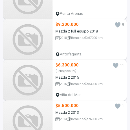
Punta Arenas
$9.200.000
9
Mazda 2 full equipo 2018
2018
Bencina
67000 km
Antofagasta
$6.300.000
11
(Rebajado 2%)
Mazda 2 2015
2015
Bencina
83000 km
Viña del Mar
$5.500.000
1
Mazda 2 2013
2013
Bencina
76000 km