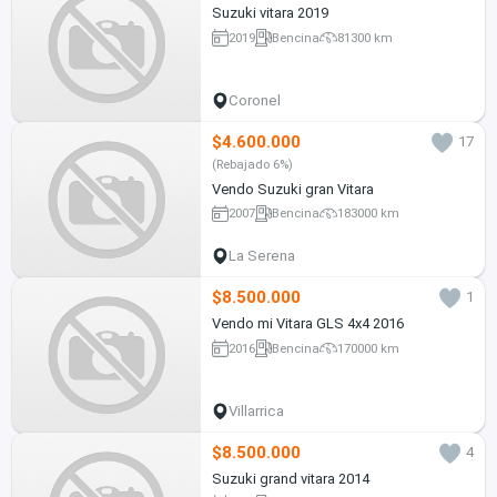
Suzuki vitara 2019
2019
Bencina
81300 km
Coronel
$4.600.000
17
(Rebajado 6%)
Vendo Suzuki gran Vitara
2007
Bencina
183000 km
La Serena
$8.500.000
1
Vendo mi Vitara GLS 4x4 2016
2016
Bencina
170000 km
Villarrica
$8.500.000
4
Suzuki grand vitara 2014