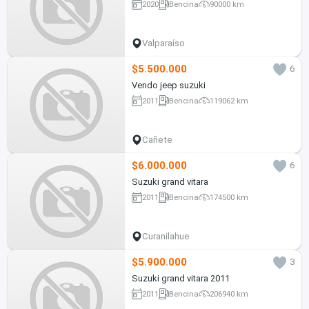
2020
Bencina
90000 km
Valparaíso
$5.500.000
6
Vendo jeep suzuki
2011
Bencina
119062 km
Cañete
$6.000.000
6
Suzuki grand vitara
2011
Bencina
174500 km
Curanilahue
$5.900.000
3
Suzuki grand vitara 2011
2011
Bencina
206940 km