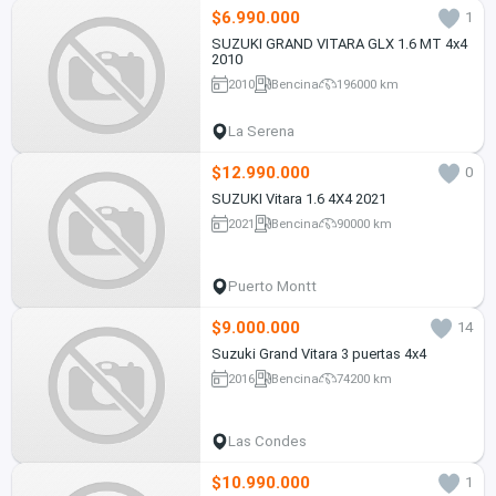
$6.990.000
1
SUZUKI GRAND VITARA GLX 1.6 MT 4x4
2010
2010
Bencina
196000 km
La Serena
$12.990.000
0
SUZUKI Vitara 1.6 4X4 2021
2021
Bencina
90000 km
Puerto Montt
$9.000.000
14
Suzuki Grand Vitara 3 puertas 4x4
2016
Bencina
74200 km
Las Condes
$10.990.000
1