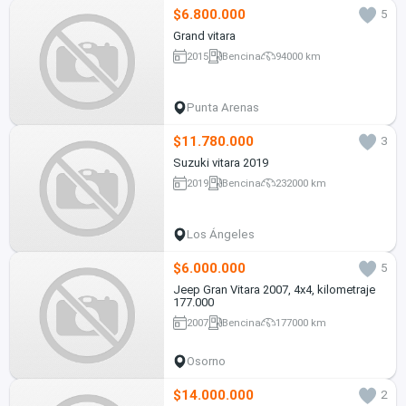
$6.800.000
5
Grand vitara
2015
Bencina
94000 km
Punta Arenas
$11.780.000
3
Suzuki vitara 2019
2019
Bencina
232000 km
Los Ángeles
$6.000.000
5
Jeep Gran Vitara 2007, 4x4, kilometraje
177.000
2007
Bencina
177000 km
Osorno
$14.000.000
2