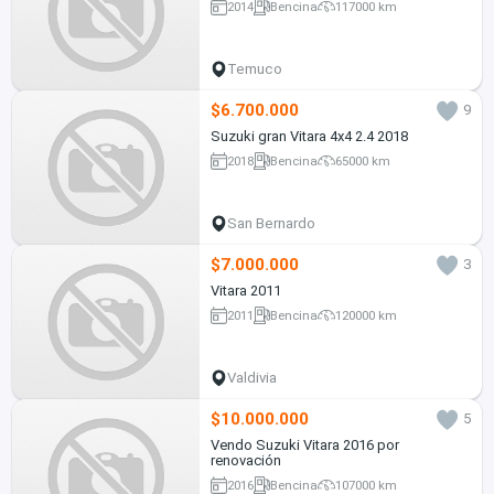
2014
Bencina
117000 km
Temuco
$6.700.000
9
Suzuki gran Vitara 4x4 2.4 2018
2018
Bencina
65000 km
San Bernardo
$7.000.000
3
Vitara 2011
2011
Bencina
120000 km
Valdivia
$10.000.000
5
Vendo Suzuki Vitara 2016 por
renovación
2016
Bencina
107000 km