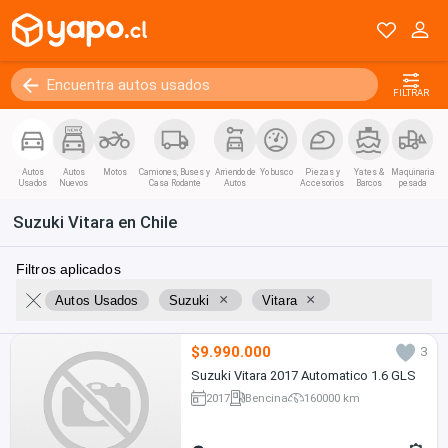
FILTRAR
Autos
Autos
Motos
Camiones, Buses y
Arriendo de
Yo busco
Piezas y
Yates &
Maquinaria
Usados
Nuevos
Casa Rodante
Autos
Accesorios
Barcos
pesada
Suzuki Vitara en Chile
Filtros aplicados
×
×
Autos Usados
Suzuki
Vitara
$9.990.000
3
Suzuki Vitara 2017 Automatico 1.6 GLS
2017
Bencina
160000 km