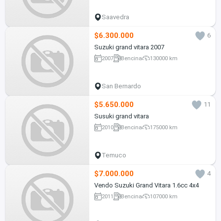
Saavedra
$6.300.000
6
Suzuki grand vitara 2007
2007
Bencina
130000 km
San Bernardo
$5.650.000
11
Susuki grand vitara
2010
Bencina
175000 km
Temuco
$7.000.000
4
Vendo Suzuki Grand Vitara 1.6cc 4x4
2011
Bencina
107000 km