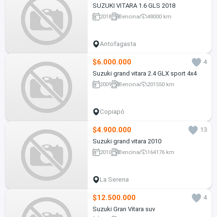
SUZUKI VITARA 1.6 GLS 2018
2018
Bencina
48000 km
Antofagasta
$6.000.000
4
Suzuki grand vitara 2.4 GLX sport 4x4
2009
Bencina
201550 km
Copiapó
$4.900.000
13
Suzuki grand vitara 2010
2010
Bencina
164176 km
La Serena
$12.500.000
4
Suzuki Gran Vitara suv