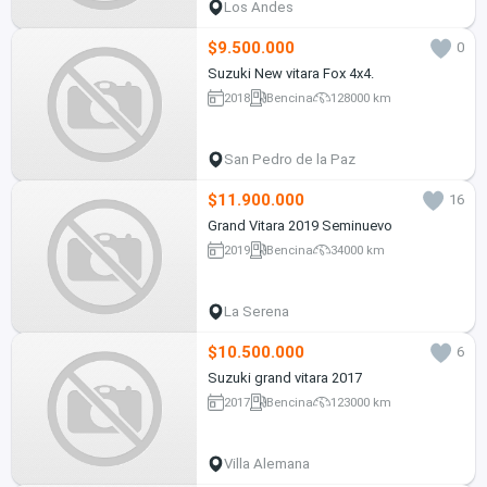
Los Andes
$9.500.000
0
Suzuki New vitara Fox 4x4.
2018
Bencina
128000 km
San Pedro de la Paz
$11.900.000
16
Grand Vitara 2019 Seminuevo
2019
Bencina
34000 km
La Serena
$10.500.000
6
Suzuki grand vitara 2017
2017
Bencina
123000 km
Villa Alemana