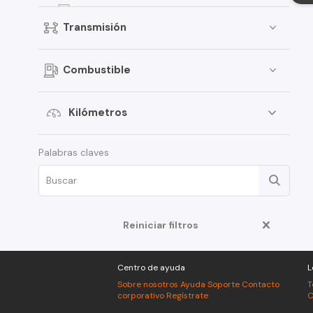
Corolla Cross
Transmisión
4Runner
Fortuner
Combustible
Urban Cruiser
RAV4 Hybrid
Kilómetros
Tercel
Palabras claves
Auris
FJ Cruiser
Land Cruiser Prado
Prius
Reiniciar filtros
C-HR
Centro de ayuda
L
Camry
Sobre nosotros
Ayuda
Soporte
Contacto
T
Land Cruiser
corporativo
Regístrate
C