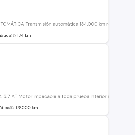
ÁTICA Transmisión automática 134.000 km recorridos Motor be
ática
134 km
4 5.7 AT Motor impecable a toda prueba Interior muy buen est
tica
178000 km