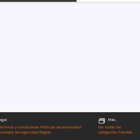
egal
Más...
érminos y condiciones
Políticas de privacidad
Ver todas las
onsejos de seguridad
Reglas
categorías
Tiendas