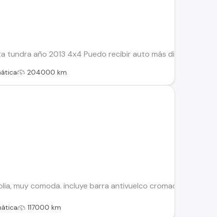
 tundra año 2013 4x4 Puedo recibir auto más diferencia a m
ática
204000 km
lia, muy comoda. incluye barra antivuelco cromada. dos due
ática
117000 km