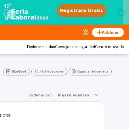
×
Publicar
Explorar tiendas
Consejos de seguridad
Centro de ayuda
BlueBook
Notificaciones
Guardar búsqueda
Ordenar por
Más relevantes