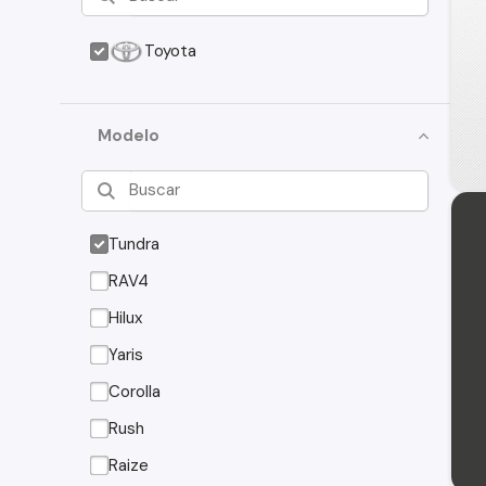
Toyota
Modelo
Tundra
RAV4
Hilux
Yaris
Corolla
Rush
Raize