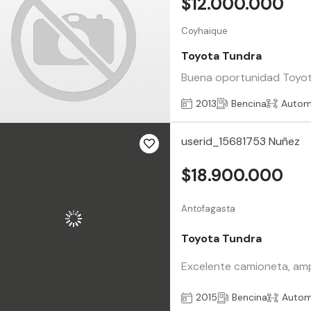
$12.000.000
Coyhaique
Toyota Tundra
Buena oportunidad Toyota
2013
Bencina
Autom
userid_15681753 Nuñez
$18.900.000
Antofagasta
Toyota Tundra
Excelente camioneta, amp
2015
Bencina
Autom