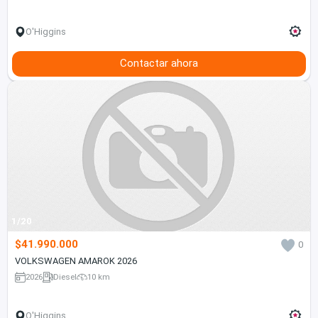
O'Higgins
Contactar ahora
1/20
$41.990.000
0
VOLKSWAGEN AMAROK 2026
2026
Diesel
10 km
O'Higgins