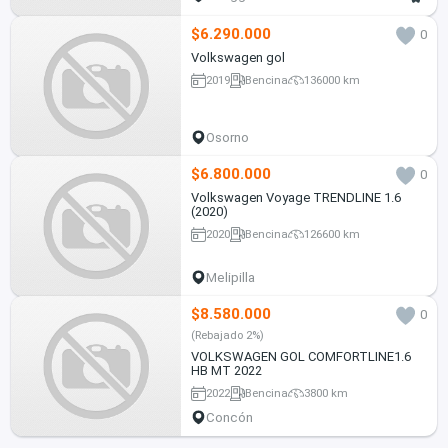
$6.290.000
0
Volkswagen gol
2019
Bencina
136000 km
Osorno
$6.800.000
0
Volkswagen Voyage TRENDLINE 1.6
(2020)
2020
Bencina
126600 km
Melipilla
$8.580.000
0
(Rebajado 2%)
VOLKSWAGEN GOL COMFORTLINE1.6
HB MT 2022
2022
Bencina
3800 km
Concón