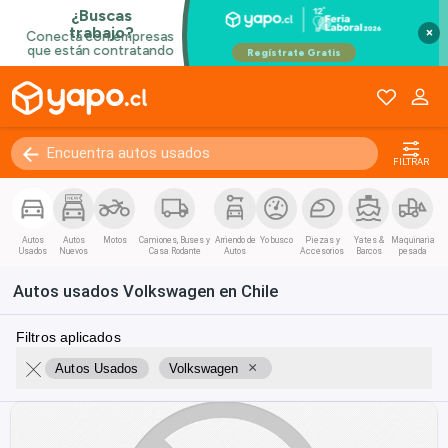
×
FILTRAR
Autos
Autos
Motos
Camiones, Buses y
Arriendo de
Yo busco
Piezas y
Yates &
Maquinaria
Usados
Nuevos
Casa Rodante
Autos
Accesorios
Barcos
pesada
Autos usados Volkswagen en Chile
Filtros aplicados
×
Autos Usados
Volkswagen