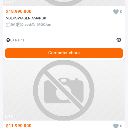
1/18
$18.990.000
0
VOLKSWAGEN AMAROK
2019
Diesel
107000 km
La Reina
Contactar ahora
1/19
$11.990.000
0