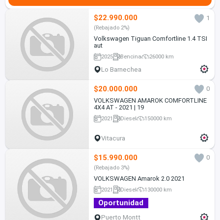
$22.990.000
1
(Rebajado 2%)
Volkswagen Tiguan Comfortline 1.4 TSI
aut
2025
Bencina
26000 km
Lo Barnechea
$20.000.000
0
VOLKSWAGEN AMAROK COMFORTLINE
4X4 AT - 2021 | 19
2021
Diesel
150000 km
Vitacura
$15.990.000
0
(Rebajado 3%)
VOLKSWAGEN Amarok 2.0 2021
2021
Diesel
130000 km
Oportunidad
Puerto Montt