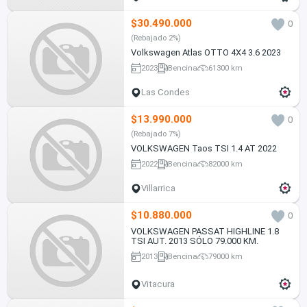
$30.490.000
0
(Rebajado 2%)
Volkswagen Atlas OTTO 4X4 3.6 2023
2023
Bencina
61300 km
Las Condes
$13.990.000
0
(Rebajado 7%)
VOLKSWAGEN Taos TSI 1.4 AT 2022
2022
Bencina
82000 km
Villarrica
$10.880.000
0
VOLKSWAGEN PASSAT HIGHLINE 1.8
TSI AUT. 2013 SÓLO 79.000 KM.
2013
Bencina
79000 km
Vitacura