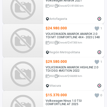
Volkswagen Amarok 2021
2021
Diesel
181000 km
Antofagasta
$24.980.000
1
VOLKSWAGEN AMAROK AMAROK 2.0
TDI MT COMFORTLINE 4X4 - 2023 | 348
2023
Diesel
47300 km
Región Metropolitana
$29.580.000
1
VOLKSWAGEN AMAROK HIGHLINE 2.0
TDI DSG 4MOTION 2022
2022
Diesel
56000 km
Vitacura
$15.370.000
0
Volkswagen Nivus 1.0 TSI
COMFORTLINE AT 2025