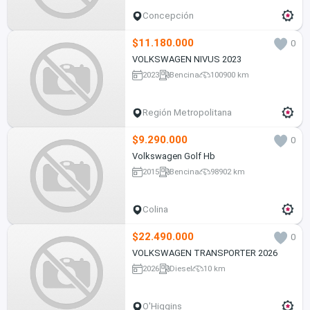
Concepción
$11.180.000
0
VOLKSWAGEN NIVUS 2023
2023
Bencina
100900 km
Región Metropolitana
$9.290.000
0
Volkswagen Golf Hb
2015
Bencina
98902 km
Colina
$22.490.000
0
VOLKSWAGEN TRANSPORTER 2026
2026
Diesel
10 km
O'Higgins