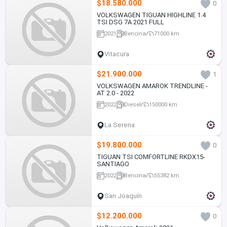
$18.580.000
0
VOLKSWAGEN TIGUAN HIGHLINE 1.4
TSI DSG 7A 2021 FULL
2021
Bencina
71000 km
Vitacura
$21.900.000
1
VOLKSWAGEN AMAROK TRENDLINE -
AT 2.0 - 2022
2022
Diesel
150000 km
La Serena
$19.800.000
0
TIGUAN TSI COMFORTLINE RKDX15-
SANTIAGO
2022
Bencina
55382 km
San Joaquín
$12.200.000
0