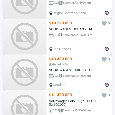
2025
Bencina
31000 km
Región Metropolitana
$10.290.000
0
VOLKSWAGEN TIGUAN 2014
2014
Bencina
155700 km
Las Condes
$13.480.000
0
(Rebajado 4%)
VOLKSWAGEN T CROSS TSI
2022
Bencina
44000 km
Cerrillos
$11.490.000
0
Volkswagen Polo 1.6 (PIE DESDE
$3.600.000)
2022
Bencina
50000 km