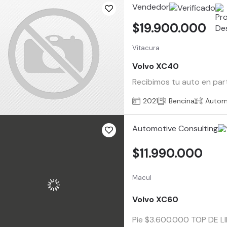
Vendedor
$19.900.000
Vitacura
Volvo XC40
Recibimos tu auto en par
2021
Bencina
Autom
Automotive Consulting
$11.990.000
Macul
Volvo XC60
Pie $3.600.000 TOP DE LINE