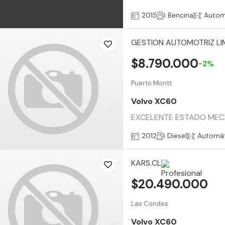
2015
Bencina
Autom
GESTION AUTOMOTRIZ LI
$8.790.000
-2%
Puerto Montt
Volvo XC60
EXCELENTE ESTADO MECAN
2012
Diesel
Automát
KARS.CL
$20.490.000
Las Condes
Volvo XC60