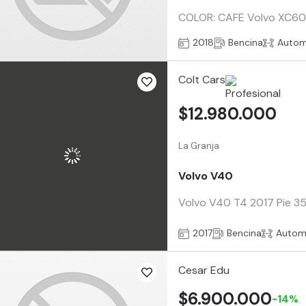
COLOR: CAFE Volvo XC60 T
2018
Bencina
Autom
Colt Cars
$12.980.000
La Granja
Volvo V40
Volvo V40 T4 2017 Pie 35
2017
Bencina
Autom
Cesar Edu
$6.900.000
-14%