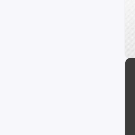
KYC
BYD
Jetour
MINI
Lifan
Chrysler
otros +
GAC Motors
Faw
Seat
Jaguar
Omoda