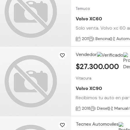
Temuco
Volvo XC60
Solo venta. Volvo xc 60 a
2011
Bencina
Automá
Vendedor
$27.300.000
Vitacura
Volvo XC90
Recibimos tu auto en par
2018
Diesel
Manual
Tecnex Automoviles