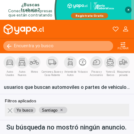
×
FILTRAR
Autos
Autos
Motos
Camiones, Buses y
Arriendo de
Yo busco
Piezas y
Yates &
Maquinaria
Usados
Nuevos
Casa Rodante
Autos
Accesorios
Barcos
pesada
usuarios que buscan automoviles o partes de vehiculos en Santiago
Filtros aplicados
×
Yo busco
Santiago
Su búsqueda no mostró ningún anuncio.