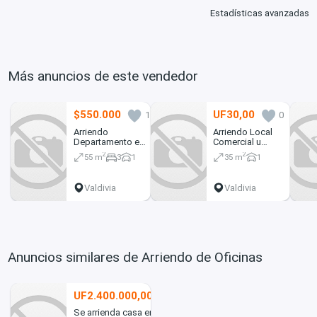
Estadísticas avanzadas
Más anuncios de este vendedor
$550.000
UF30,00
1
0
Arriendo
Arriendo Local
Departamento en
Comercial u
Sector Pedro
Oficina – Edificio
2
2
55 m
3
1
35 m
1
Aguirre Cerda –
Walk, Aníbal
Rocura, Valdivia
Pinto, Valdivia
Valdivia
Valdivia
Anuncios similares de Arriendo de Oficinas
UF2.400.000,00
1
Se arrienda casa en Los