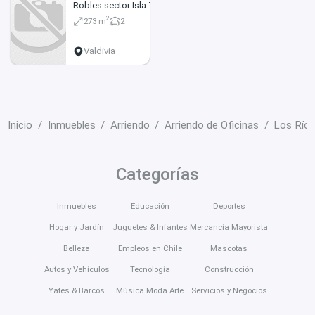
Robles sector Isla Teja,
espacio ideal para
2
273 m
2
profesionales, consultas
médicas o comercial.
whatstapp
Valdivia
Inicio
Inmuebles
Arriendo
Arriendo de Oficinas
Los Río
Categorías
Inmuebles
Educación
Deportes
Hogar y Jardín
Juguetes & Infantes
Mercancía Mayorista
Belleza
Empleos en Chile
Mascotas
Autos y Vehículos
Tecnología
Construcción
Yates & Barcos
Música Moda Arte
Servicios y Negocios