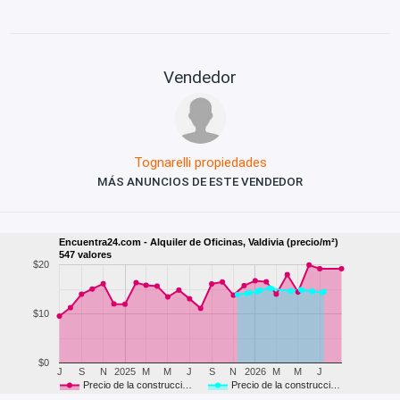
Vendedor
Tognarelli propiedades
MÁS ANUNCIOS DE ESTE VENDEDOR
Encuentra24.com - Alquiler de Oficinas, Valdivia (precio/m²)
547 valores
$20
$10
$0
J
S
N
2025
M
M
J
S
N
2026
M
M
J
Precio de la construcci…
Precio de la construcci…