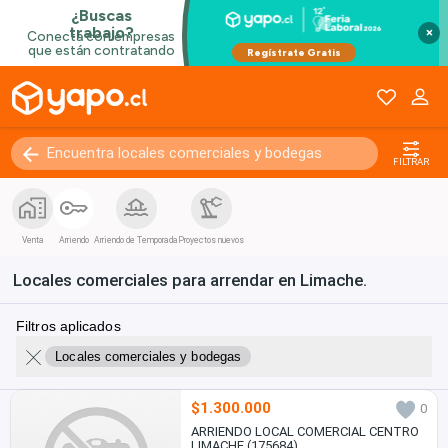
×
FILTRAR
Venta
Arriendo
Arriendo de Temporada
Proyectos nuevos
Locales comerciales para arrendar en Limache.
Filtros aplicados
Locales comerciales y bodegas
$1.300.000
0
ARRIENDO LOCAL COMERCIAL CENTRO
LIMACHE (175684)