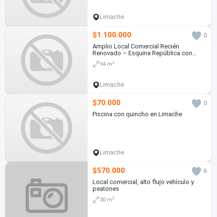
Limache
$1.100.000
0
Amplio Local Comercial Recién
Renovado – Esquina República con
Andrés Bello, Centro de Limache
2
94 m
Limache
$70.000
0
Piscina con quincho en Limache
Limache
$570.000
6
Local comercial, alto flujo vehículo y
peatones
2
30 m