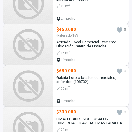
2
60 m
Limache
$460.000
5
(Rebajado 16%)
Arriendo Local Comercial Excelente
Ubicación Centro de Limache
2
18 m
Limache
$680.000
0
Galería Loreto locales comerciales,
arriendos (108732)
2
35 m
Limache
$300.000
0
LIMACHE ARRIENDO LOCALES
COMERCIALES AV EASTMAN PARADERO
6
2
22 m