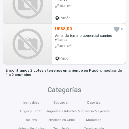
2
4000 m
Pucón
UF68,00
0
Arriendo terreno comercial camino
villarica
2
4000 m
Pucón
Encontramos 2 Lotes y terrenos en arriendo en Pucón, mostrando
1 a 2 anuncios
Categorías
Inmuebles
Educación
Deportes
Hogar y Jardín
Juguetes & Infantes
Mercancía Mayorista
Belleza
Empleos en Chile
Mascotas
Autos y Vehículos
Tecnología
Construcción