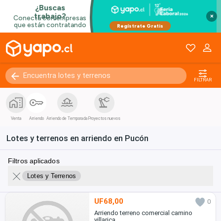
×
FILTRAR
Venta
Arriendo
Arriendo de Temporada
Proyectos nuevos
Lotes y terrenos en arriendo en Pucón
Filtros aplicados
Lotes y Terrenos
UF68,00
0
Arriendo terreno comercial camino
villarica