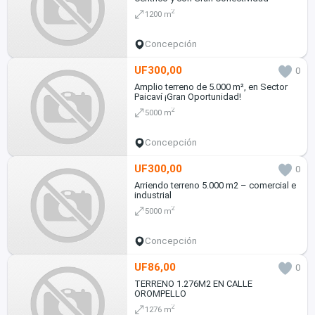
2
1200 m
Concepción
UF300,00
0
Amplio terreno de 5.000 m², en Sector
Paicaví ¡Gran Oportunidad!
2
5000 m
Concepción
UF300,00
0
Arriendo terreno 5.000 m2 – comercial e
industrial
2
5000 m
Concepción
UF86,00
0
TERRENO 1.276M2 EN CALLE
OROMPELLO
2
1276 m