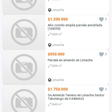
Limache
$1.200.000
0
Año corrido amplia parcela amoblada
(169359)
2
5000 m
Limache
$950.000
0
Parcela en arriendo en Limache
2
5000 m
Limache
$1.750.000
0
Se Arrienda Terreno en Limache Sector
Tabolango de 3.640mts2
2
3640 m