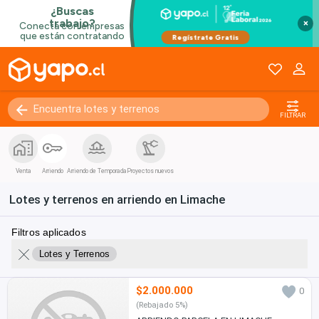
×
FILTRAR
Venta
Arriendo
Arriendo de Temporada
Proyectos nuevos
Lotes y terrenos en arriendo en Limache
Filtros aplicados
Lotes y Terrenos
$2.000.000
0
(Rebajado 5%)