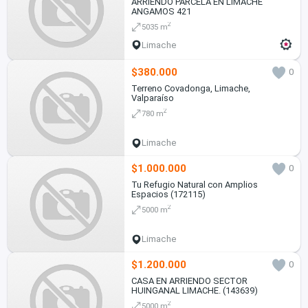
ARRIENDO PARCELA EN LIMACHE
ANGAMOS 421
2
5035 m
Limache
$380.000
0
Terreno Covadonga, Limache,
Valparaíso
2
780 m
Limache
$1.000.000
0
Tu Refugio Natural con Amplios
Espacios (172115)
2
5000 m
Limache
$1.200.000
0
CASA EN ARRIENDO SECTOR
HUINGANAL LIMACHE. (143639)
2
5000 m