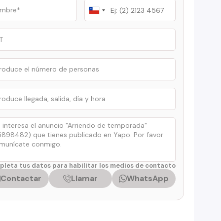
Chile
+56
leta tus datos para habilitar los medios de contacto
Contactar
Llamar
WhatsApp