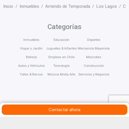
Inicio
Inmuebles
Arriendo de Temporada
Los Lagos
Ca
Categorías
Inmuebles
Educación
Deportes
Hogar y Jardín
Juguetes & Infantes
Mercancía Mayorista
Belleza
Empleos en Chile
Mascotas
Autos y Vehículos
Tecnología
Construcción
Yates & Barcos
Música Moda Arte
Servicios y Negocios
Contactar ahora