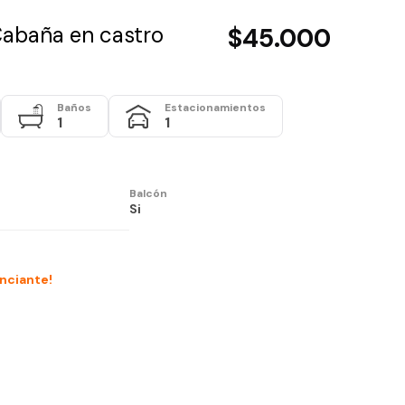
Cabaña en castro
$45.000
Baños
Estacionamientos
1
1
Balcón
Si
unciante!