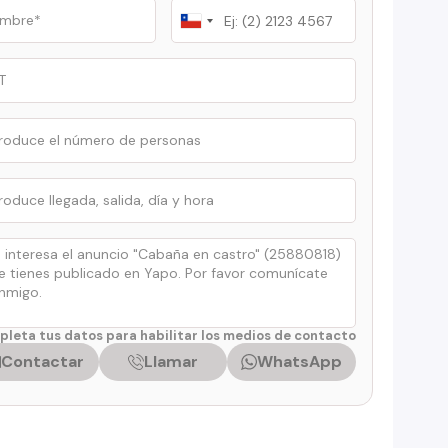
Chile
+56
leta tus datos para habilitar los medios de contacto
Contactar
Llamar
WhatsApp