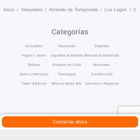
Inicio
Inmuebles
Arriendo de Temporada
Los Lagos
Ca
Categorías
Inmuebles
Educación
Deportes
Hogar y Jardín
Juguetes & Infantes
Mercancía Mayorista
Belleza
Empleos en Chile
Mascotas
Autos y Vehículos
Tecnología
Construcción
Yates & Barcos
Música Moda Arte
Servicios y Negocios
Contactar ahora