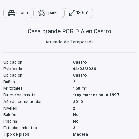
5 dorm.
2 parks.
130 m²
Casa grande POR DIA en Castro
Arriendo de Temporada
Ubicación
Castro
Publicado
04/02/2026
Ubicación
Castro
Baños
2
M² totales
160 m²
Dirección exacta
fray marcos bulla 1997
Año de construcción
2010
Niveles
2
Balcón
No
Piscina
No
Estacionamientos
2
Tipo de pisos
Madera