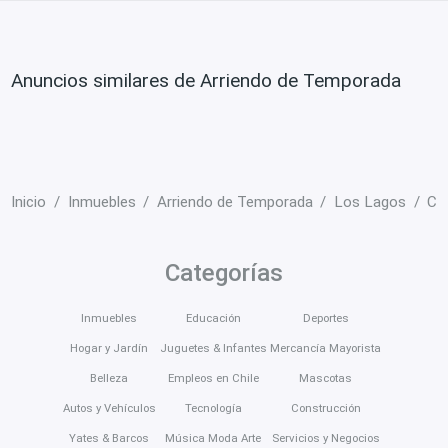
Anuncios similares de Arriendo de Temporada
Inicio
Inmuebles
Arriendo de Temporada
Los Lagos
Ca
Categorías
Inmuebles
Educación
Deportes
Hogar y Jardín
Juguetes & Infantes
Mercancía Mayorista
Belleza
Empleos en Chile
Mascotas
Autos y Vehículos
Tecnología
Construcción
Yates & Barcos
Música Moda Arte
Servicios y Negocios