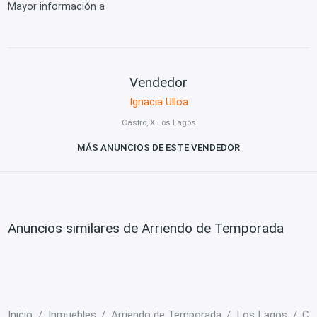
Mayor información a
Vendedor
Ignacia Ulloa
Castro, X Los Lagos
MÁS ANUNCIOS DE ESTE VENDEDOR
Anuncios similares de Arriendo de Temporada
Inicio
Inmuebles
Arriendo de Temporada
Los Lagos
Ca