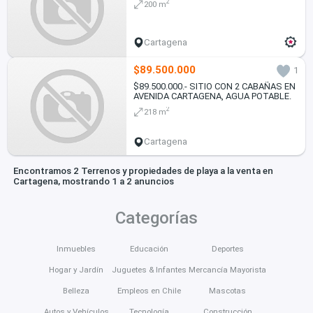
2
200 m
Cartagena
$89.500.000
1
$89.500.000.- SITIO CON 2 CABAÑAS EN
AVENIDA CARTAGENA, AGUA POTABLE.
2
218 m
Cartagena
Encontramos 2 Terrenos y propiedades de playa a la venta en
Cartagena, mostrando 1 a 2 anuncios
Categorías
Inmuebles
Educación
Deportes
Hogar y Jardín
Juguetes & Infantes
Mercancía Mayorista
Belleza
Empleos en Chile
Mascotas
Autos y Vehículos
Tecnología
Construcción