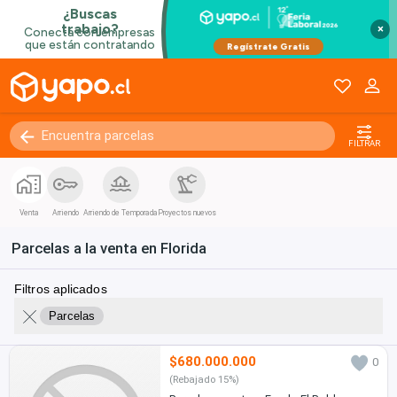
×
FILTRAR
Venta
Arriendo
Arriendo de Temporada
Proyectos nuevos
Parcelas a la venta en Florida
Filtros aplicados
Parcelas
$680.000.000
0
(Rebajado 15%)