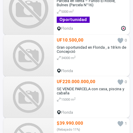
Parcela en venta – Fundo El Roble,
Bulnes (Parcela N°16)
2
5000 m
Oportunidad
Florida
UF10.500,00
0
Gran oportunidad en Florida , a 18 km de
Concepció
2
34000 m
Florida
UF220.000.000,00
0
SE VENDE PARCELA con casa, piscina y
cabaña
2
15000 m
Florida
$39.990.000
1
(Rebajado 11%)