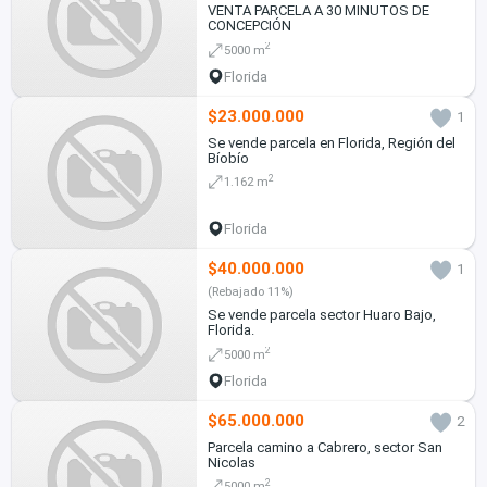
VENTA PARCELA A 30 MINUTOS DE
CONCEPCIÓN
2
5000 m
Florida
$23.000.000
1
Se vende parcela en Florida, Región del
Bíobío
2
1.162 m
Florida
$40.000.000
1
(Rebajado 11%)
Se vende parcela sector Huaro Bajo,
Florida.
2
5000 m
Florida
$65.000.000
2
Parcela camino a Cabrero, sector San
Nicolas
2
5000 m