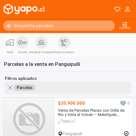
FILTRAR
Venta
Arriendo
Arriendo de Temporada
Proyectos nuevos
Parcelas a la venta en Panguipulli
Filtros aplicados
Parcelas
$35.900.000
0
Venta de Parcelas Planas con Orilla de
Río y Vista al Volcán – Melefquén,
Panguipulli
2
5000 m
Panguipulli