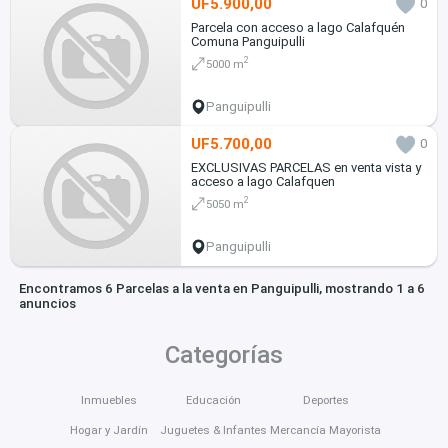
UF5.900,00
0
Parcela con acceso a lago Calafquén
Comuna Panguipulli
2
5000 m
Panguipulli
UF5.700,00
0
EXCLUSIVAS PARCELAS en venta vista y
acceso a lago Calafquen
2
5050 m
Panguipulli
Encontramos 6 Parcelas a la venta en Panguipulli, mostrando 1 a 6
anuncios
Categorías
Inmuebles
Educación
Deportes
Hogar y Jardín
Juguetes & Infantes
Mercancía Mayorista