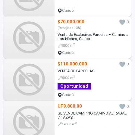
Curicó
$70.000.000
0
(Rebajado 13%)
Venta de Exclusivas Parcelas – Camino a
Los Niches, Curicó
2
5000 m
Curicó
$110.000.000
0
VENTA DE PARCELAS
2
5000 m
Oportunidad
Curicó
UF9.800,00
0
SE VENDE CAMPING CAMINO AL RADAL,
7 TAZAS
2
14000 m