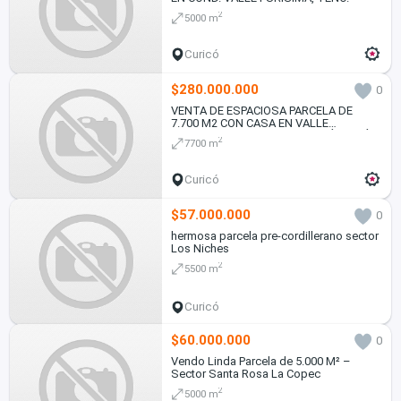
2
5000 m
Curicó
$280.000.000
0
VENTA DE ESPACIOSA PARCELA DE
7.700 M2 CON CASA EN VALLE
TRANQUILO, ZAPALLAR CURICÓ REGIÓN
2
7700 m
DEL MAULE
Curicó
$57.000.000
0
hermosa parcela pre-cordillerano sector
Los Niches
2
5500 m
Curicó
$60.000.000
0
Vendo Linda Parcela de 5.000 M² –
Sector Santa Rosa La Copec
2
5000 m