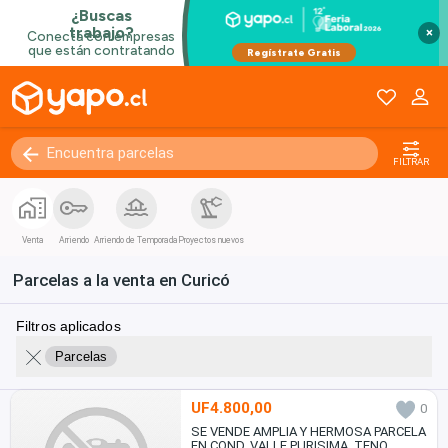
×
FILTRAR
Venta
Arriendo
Arriendo de Temporada
Proyectos nuevos
Parcelas a la venta en Curicó
Filtros aplicados
Parcelas
UF4.800,00
0
SE VENDE AMPLIA Y HERMOSA PARCELA
EN COND. VALLE PURISIMA, TENO.