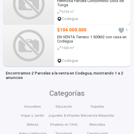
Hermosa Parcela Condominio Silos de
Tunga
2
6724 m
Codegua
$104.000.000
1
EN VENTA Terreno 1.500M2 con casa en
Codegua
2
1500 m
Codegua
Encontramos 2 Parcelas a la venta en Codegua, mostrando 1 a 2
anuncios
Categorías
Inmuebles
Educación
Deportes
Hogar y Jardín
Juguetes & Infantes
Mercancía Mayorista
Belleza
Empleos en Chile
Mascotas
Autos y Vehículos
Tecnología
Construcción