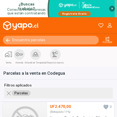
×
FILTRAR
Venta
Arriendo
Arriendo de Temporada
Proyectos nuevos
Parcelas a la venta en Codegua
Filtros aplicados
Parcelas
UF2.470,00
0
(Rebajado 11%)