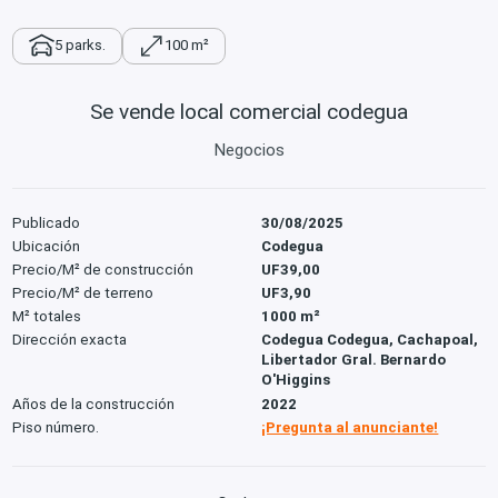
5 parks.
100 m²
Se vende local comercial codegua
Negocios
Publicado
30/08/2025
Ubicación
Codegua
Precio/M² de construcción
UF39,00
Precio/M² de terreno
UF3,90
M² totales
1000 m²
Dirección exacta
Codegua Codegua, Cachapoal,
Libertador Gral. Bernardo
O'Higgins
Años de la construcción
2022
Piso número.
¡Pregunta al anunciante!