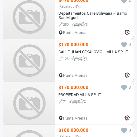
$470.000.000
2
(Rebajado 8%)
Departamentos Calle Boliviana – Barrio
San Miguel
2
280 m
9
5
Punta Arenas
$170.000.000
0
CALLE JUAN CEKALOVIC – VILLA SPLIT
2
123 m
3
1
Punta Arenas
$170.000.000
3
PROPIEDAD VILLA SPLIT
2
71 m
3
2
Punta Arenas
$180.000.000
0
(Rebajado 5%)