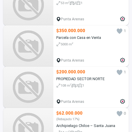
2
53 m
2
1
Punta Arenas
$350.000.000
1
Parcela con Casa en Venta
2
5000 m
Punta Arenas
$200.000.000
1
PROPIEDAD SECTOR NORTE
2
108 m
3
1
Punta Arenas
$62.000.000
0
(Rebajado 17%)
Archipielago Chiloe – Santa Juana
2