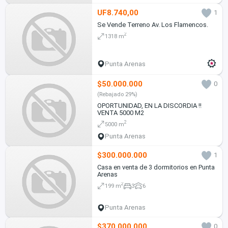
UF8.740,00
1
Se Vende Terreno Av. Los Flamencos.
2
1318 m
Punta Arenas
$50.000.000
0
(Rebajado 29%)
OPORTUNIDAD, EN LA DISCORDIA !!
VENTA 5000 M2
2
5000 m
Punta Arenas
$300.000.000
1
Casa en venta de 3 dormitorios en Punta
Arenas
2
199 m
3
6
Punta Arenas
$370.000.000
0