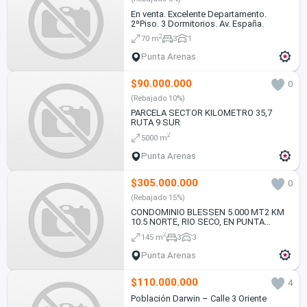
En venta. Excelente Departamento.
2ºPiso. 3 Dormitorios. Av. España.
2
70 m
3
1
Punta Arenas
$90.000.000
0
(Rebajado 10%)
PARCELA SECTOR KILOMETRO 35,7
RUTA 9 SUR
2
5000 m
Punta Arenas
$305.000.000
0
(Rebajado 15%)
CONDOMINIO BLESSEN 5.000 MT2 KM
10.5 NORTE, RIO SECO, EN PUNTA
ARENAS
2
145 m
3
3
Punta Arenas
$110.000.000
4
Población Darwin – Calle 3 Oriente