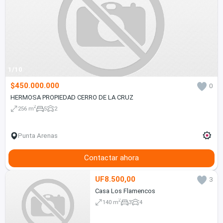
1/10
$450.000.000
0
HERMOSA PROPIEDAD CERRO DE LA CRUZ
2
256 m
5
2
Punta Arenas
Contactar ahora
UF8.500,00
3
Casa Los Flamencos
2
140 m
3
4