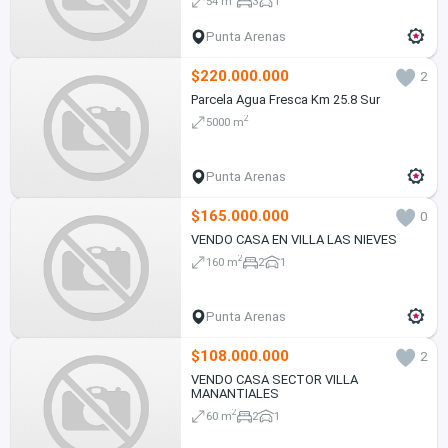
54 m
3
1
Punta Arenas
$220.000.000
2
Parcela Agua Fresca Km 25.8 Sur
2
5000 m
Punta Arenas
$165.000.000
0
VENDO CASA EN VILLA LAS NIEVES
2
160 m
2
1
Punta Arenas
$108.000.000
2
VENDO CASA SECTOR VILLA
MANANTIALES
2
60 m
2
1