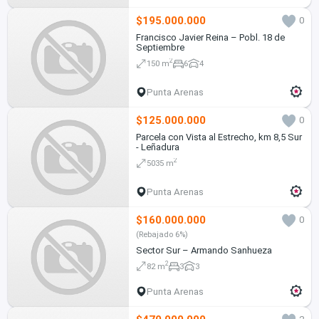
$195.000.000
0
Francisco Javier Reina – Pobl. 18 de
Septiembre
2
150 m
6
4
Punta Arenas
$125.000.000
0
Parcela con Vista al Estrecho, km 8,5 Sur
- Leñadura
2
5035 m
Punta Arenas
$160.000.000
0
(Rebajado 6%)
Sector Sur – Armando Sanhueza
2
82 m
3
3
Punta Arenas