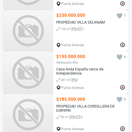
Punta Arenas
$230.000.000
1
PROPIEDAD VILLA SELKNAM
2
150 m
4
1
Punta Arenas
$195.000.000
6
(Rebajado 8%)
Casa Avda España cerca de
Independencia
2
241 m
4
Punta Arenas
$185.000.000
0
PROPIEDAD VILLA CORDILLERA DE
DARWIN
2
90 m
4
2
Punta Arenas