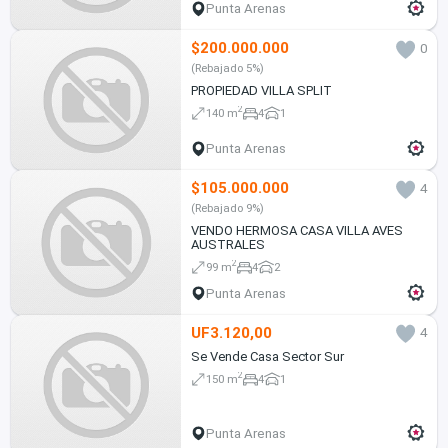
Punta Arenas
$200.000.000
0
(Rebajado 5%)
PROPIEDAD VILLA SPLIT
2
140 m
4
1
Punta Arenas
$105.000.000
4
(Rebajado 9%)
VENDO HERMOSA CASA VILLA AVES
AUSTRALES
2
99 m
4
2
Punta Arenas
UF3.120,00
4
Se Vende Casa Sector Sur
2
150 m
4
1
Punta Arenas