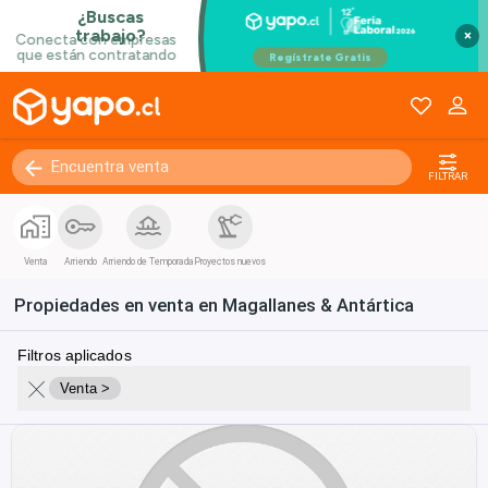
×
FILTRAR
Venta
Arriendo
Arriendo de Temporada
Proyectos nuevos
Propiedades en venta en Magallanes & Antártica
Filtros aplicados
Venta >