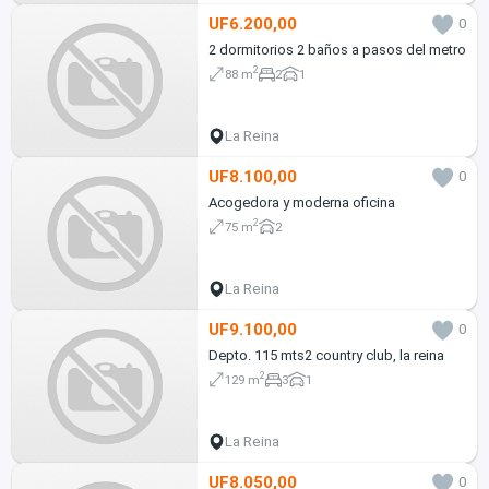
UF6.200,00
0
2 dormitorios 2 baños a pasos del metro
2
88 m
2
1
La Reina
UF8.100,00
0
Acogedora y moderna oficina
2
75 m
2
La Reina
UF9.100,00
0
Depto. 115 mts2 country club, la reina
2
129 m
3
1
La Reina
UF8.050,00
0