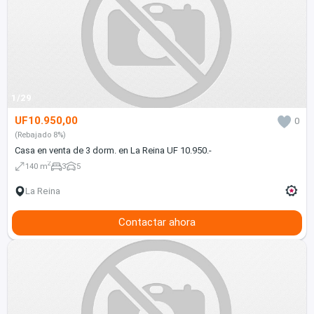
1/29
UF10.950,00
0
(Rebajado 8%)
Casa en venta de 3 dorm. en La Reina UF 10.950.-
2
140 m
3
5
La Reina
Contactar ahora