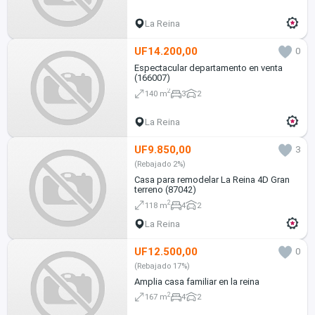
La Reina
UF14.200,00
0
Espectacular departamento en venta
(166007)
2
140 m
3
2
La Reina
UF9.850,00
3
(Rebajado 2%)
Casa para remodelar La Reina 4D Gran
terreno (87042)
2
118 m
4
2
La Reina
UF12.500,00
0
(Rebajado 17%)
Amplia casa familiar en la reina
2
167 m
4
2