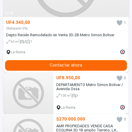
1/12
UF4.340,00
1
(Rebajado 5%)
Depto Recién Remodelado en Venta 3D-2B Metro Simon Bolivar
2
63 m
3
1
La Reina
Contactar ahora
UF8.950,00
0
DEPARTAMENTO Metro Simon Bolivar /
Avenida Ossa
2
130 m
3
La Reina
$270.000.000
0
AMR PROPIEDADES VENDE CASA
ESQUINA 3D 1B amplio Terreno, LA