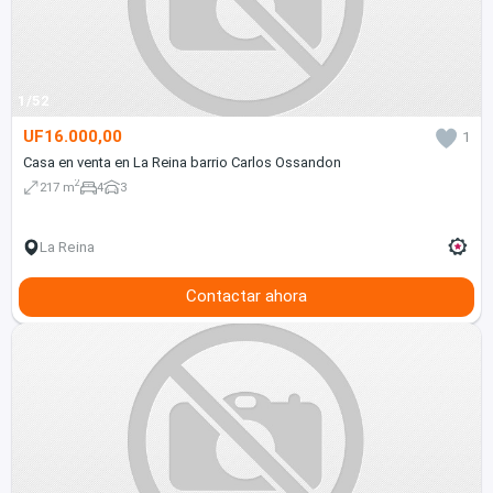
1/52
UF16.000,00
1
Casa en venta en La Reina barrio Carlos Ossandon
2
217 m
4
3
La Reina
Contactar ahora