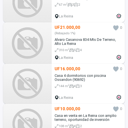
REINA
2
67 m
3
2
La Reina
UF21.000,00
0
(Rebajado 1%)
Alvaro Casanova 834 Mts De Terreno,
Alto La Reina
2
310 m
5
4
La Reina
UF16.000,00
0
Casa 4 dormitorios con piscina
Ossandon (90692)
2
144 m
4
3
La Reina
UF10.000,00
0
Casa en venta en La Reina con amplio
terreno, oportunidad de inversión
2
108 m
4
2