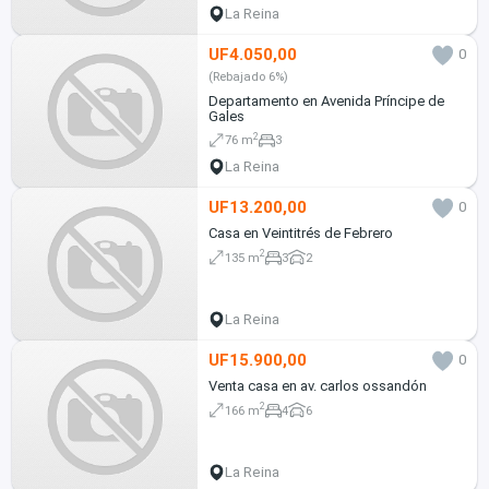
La Reina
UF4.050,00
0
(Rebajado 6%)
Departamento en Avenida Príncipe de
Gales
2
76 m
3
La Reina
UF13.200,00
0
Casa en Veintitrés de Febrero
2
135 m
3
2
La Reina
UF15.900,00
0
Venta casa en av. carlos ossandón
2
166 m
4
6
La Reina