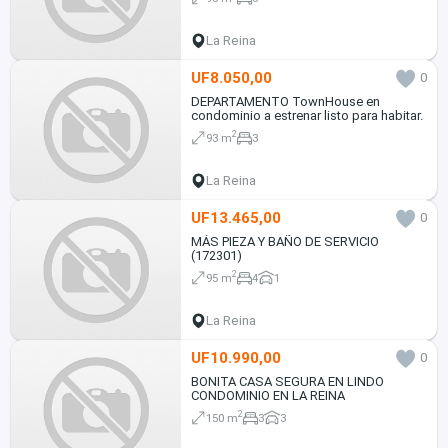
La Reina
UF8.050,00
0
DEPARTAMENTO TownHouse en
condominio a estrenar listo para habitar.
2
93 m
3
La Reina
UF13.465,00
0
MÁS PIEZA Y BAÑO DE SERVICIO
(172301)
2
95 m
4
1
La Reina
UF10.990,00
0
BONITA CASA SEGURA EN LINDO
CONDOMINIO EN LA REINA
2
150 m
3
3