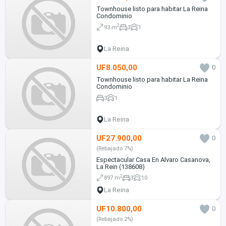
Townhouse listo para habitar La Reina
Condominio
2
93 m
3
1
La Reina
UF8.050,00
0
Townhouse listo para habitar La Reina
Condominio
3
1
La Reina
UF27.900,00
0
(Rebajado 7%)
Espectacular Casa En Alvaro Casanova,
La Rein (138608)
2
897 m
3
10
La Reina
UF10.800,00
0
(Rebajado 2%)