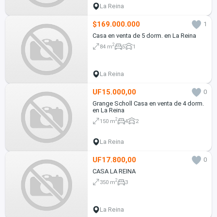
La Reina
$169.000.000
1
Casa en venta de 5 dorm. en La Reina
2
84 m
5
1
La Reina
UF15.000,00
0
Grange Scholl Casa en venta de 4 dorm.
en La Reina
2
150 m
4
2
La Reina
UF17.800,00
0
CASA LA REINA
2
350 m
3
La Reina