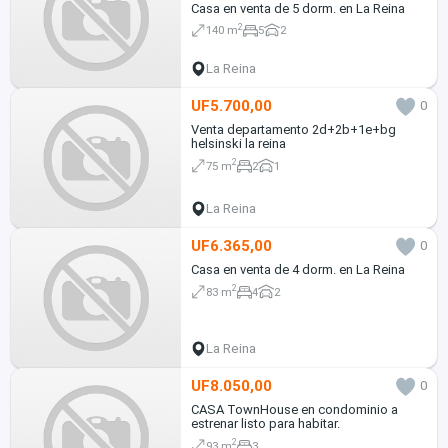
Casa en venta de 5 dorm. en La Reina
2
140 m
5
2
La Reina
UF5.700,00
0
Venta departamento 2d+2b+1e+bg
helsinski la reina
2
75 m
2
1
La Reina
UF6.365,00
0
Casa en venta de 4 dorm. en La Reina
2
83 m
4
2
La Reina
UF8.050,00
0
CASA TownHouse en condominio a
estrenar listo para habitar.
2
93 m
3