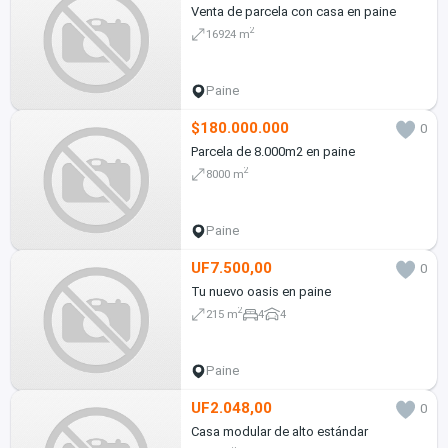
Venta de parcela con casa en paine
2
16924 m
Paine
$180.000.000
0
Parcela de 8.000m2 en paine
2
8000 m
Paine
UF7.500,00
0
Tu nuevo oasis en paine
2
215 m
4
4
Paine
UF2.048,00
0
Casa modular de alto estándar