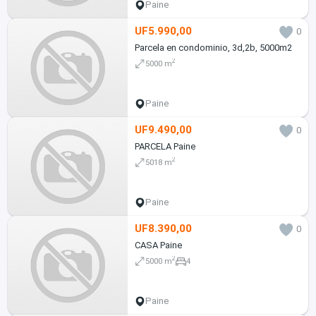
Paine
UF5.990,00
0
Parcela en condominio, 3d,2b, 5000m2
2
5000 m
Paine
UF9.490,00
0
PARCELA Paine
2
5018 m
Paine
UF8.390,00
0
CASA Paine
2
5000 m
4
Paine