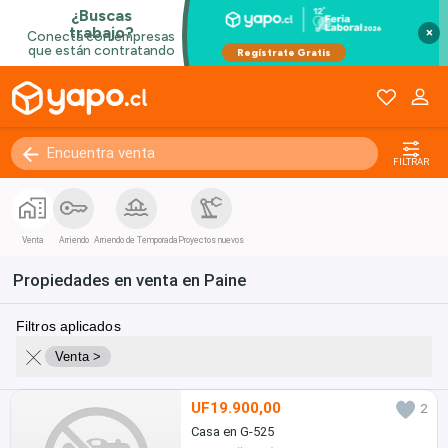
×
FILTRAR
Venta
Arriendo
Arriendo de Temporada
Proyectos nuevos
Propiedades en venta en Paine
Filtros aplicados
Venta >
UF19.900,00
2
Casa en G-525