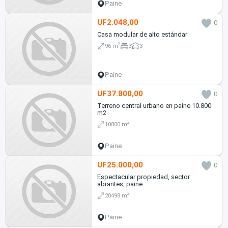
Paine
UF2.048,00
0
Casa modular de alto estándar
2
96 m
3
3
Paine
UF37.800,00
0
Terreno central urbano en paine 10.800
m2
2
10800 m
Paine
UF25.000,00
0
Espectacular propiedad, sector
abrantes, paine
2
20498 m
Paine