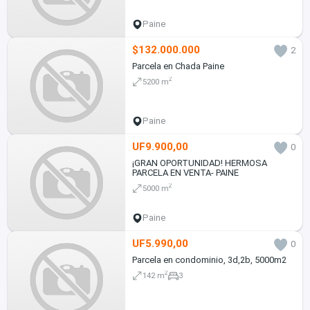
Paine
$132.000.000
2
Parcela en Chada Paine
2
5200 m
Paine
UF9.900,00
0
¡GRAN OPORTUNIDAD! HERMOSA
PARCELA EN VENTA- PAINE
2
5000 m
Paine
UF5.990,00
0
Parcela en condominio, 3d,2b, 5000m2
2
142 m
3