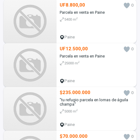
UF8.800,00
0
Parcela en venta en Paine
2
5400 m
Paine
UF12.500,00
0
Parcela en venta en Paine
2
25000 m
Paine
$235.000.000
0
"tu refugio parcela en lomas de águila
champa"
2
5000 m
Paine
$70.000.000
0