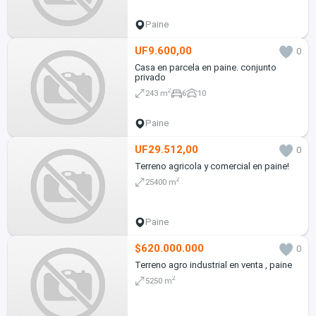
Paine
UF9.600,00
0
Casa en parcela en paine. conjunto
privado
2
243 m
6
10
Paine
UF29.512,00
0
Terreno agricola y comercial en paine!
2
25400 m
Paine
$620.000.000
0
Terreno agro industrial en venta , paine
2
5250 m