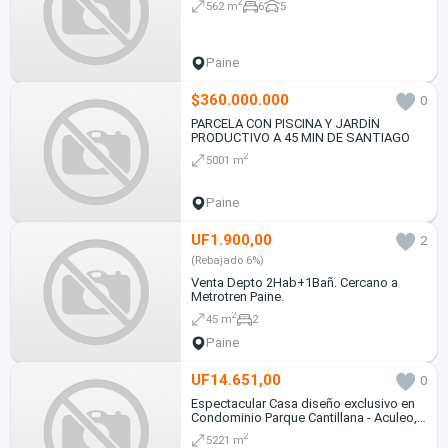
2
562 m
6
5
Paine
$360.000.000
0
PARCELA CON PISCINA Y JARDÍN
PRODUCTIVO A 45 MIN DE SANTIAGO
2
5001 m
Paine
UF1.900,00
2
(Rebajado 6%)
Venta Depto 2Hab+1Bañ. Cercano a
Metrotren Paine.
2
45 m
2
Paine
UF14.651,00
0
Espectacular Casa diseño exclusivo en
Condominio Parque Cantillana - Aculeo,
Paine.
2
5221 m