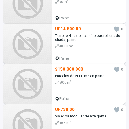
2
96 m
Paine
UF14.500,00
0
Terreno 4 has en camino padre hurtado
chada, paine
2
40000 m
Paine
$150.000.000
0
Parcelas de 5000 m2 en paine
2
5000 m
Paine
UF730,00
0
Vivienda modular de alta gama
2
40.8 m