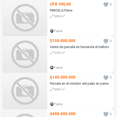
UF8.390,00
0
PARCELA Paine
2
5000 m
Paine
$150.000.000
0
Venta de parcela en hacienda el belloto
2
5100 m
Paine
$145.000.000
0
Parcela en el mirador del palpi en paine
2
5000 m
Paine
$498.000.000
0