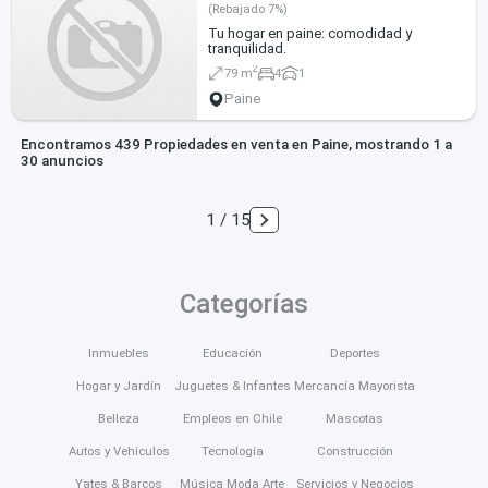
(Rebajado 7%)
Tu hogar en paine: comodidad y
tranquilidad.
2
79 m
4
1
Paine
Encontramos 439 Propiedades en venta en Paine, mostrando 1 a
30 anuncios
1 / 15
Categorías
Inmuebles
Educación
Deportes
Hogar y Jardín
Juguetes & Infantes
Mercancía Mayorista
Belleza
Empleos en Chile
Mascotas
Autos y Vehículos
Tecnología
Construcción
Yates & Barcos
Música Moda Arte
Servicios y Negocios