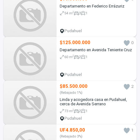
Departamento en Federico Errázuriz
2
54 m
3
1
Pudahuel
$125.000.000
0
Departamento en Avenida Teniente Cruz
2
60 m
2
1
Pudahuel
$85.500.000
2
(Rebajado 1%)
Linda y acogedora casa en Pudahuel,
cerca de Avenida Serrano
2
73 m
2
1
Pudahuel
UF4.850,00
1
(Rebajado 3%)