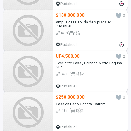
Pudahuel
$130.000.000
0
Amplia casa solida de 2 pisos en
Pudahuel
2
48 m
4
1
Pudahuel
UF4.500,00
2
Excelente Casa , Cercana Metro Laguna
Sur
2
180 m
4
2
Pudahuel
$250.000.000
0
Casa en Lago General Carrera
2
118 m
5
1
Pudahuel