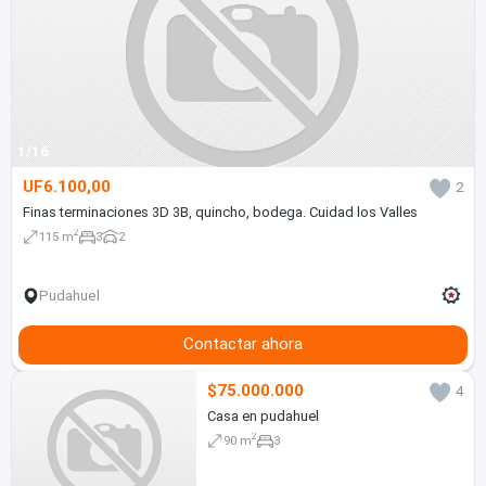
1/16
UF6.100,00
2
Finas terminaciones 3D 3B, quincho, bodega. Cuidad los Valles
2
115 m
3
2
Pudahuel
Contactar ahora
$75.000.000
4
Casa en pudahuel
2
90 m
3