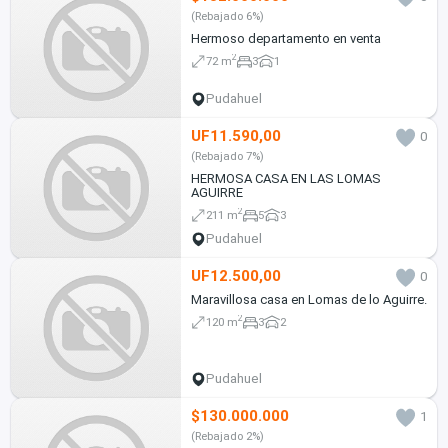
(Rebajado 6%)
Hermoso departamento en venta
2
72 m
3
1
Pudahuel
UF11.590,00
0
(Rebajado 7%)
HERMOSA CASA EN LAS LOMAS
AGUIRRE
2
211 m
5
3
Pudahuel
UF12.500,00
0
Maravillosa casa en Lomas de lo Aguirre.
2
120 m
3
2
Pudahuel
$130.000.000
1
(Rebajado 2%)