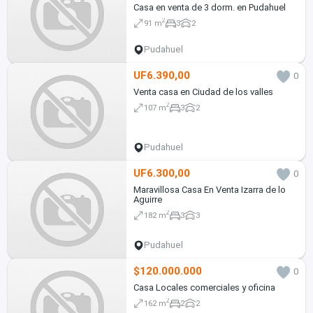
Casa en venta de 3 dorm. en Pudahuel
2
91 m
3
2
Pudahuel
UF6.390,00
0
Venta casa en Ciudad de los valles
2
107 m
3
2
Pudahuel
UF6.300,00
0
Maravillosa Casa En Venta Izarra de lo
Aguirre
2
182 m
3
3
Pudahuel
$120.000.000
0
Casa Locales comerciales y oficina
2
162 m
2
2