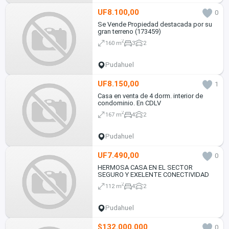
UF8.100,00
0
Se Vende Propiedad destacada por su
gran terreno (173459)
2
160 m
3
2
Pudahuel
UF8.150,00
1
Casa en venta de 4 dorm. interior de
condominio. En CDLV
2
167 m
4
2
Pudahuel
UF7.490,00
0
HERMOSA CASA EN EL SECTOR
SEGURO Y EXELENTE CONECTIVIDAD
2
112 m
4
2
Pudahuel
$132.000.000
0