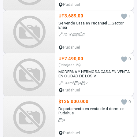
Pudahuel
UF3.689,00
1
Se vende Casa en Pudahuel ....Sector
Enea
2
72 m
3
1
Pudahuel
UF7.490,00
0
(Rebajado 1%)
MODERNA Y HERMOSA CASA EN VENTA
EN CIUDAD DE LOS V
2
130 m
3
2
Pudahuel
$125.000.000
0
Departamento en venta de 4 dorm. en
Pudahuel
4
Pudahuel