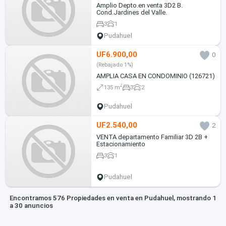
Amplio Depto.en venta 3D2 B.
Cond.Jardines del Valle.
3
1
Pudahuel
UF6.900,00
0
(Rebajado 1%)
AMPLIA CASA EN CONDOMINIO (126721)
2
135 m
3
2
Pudahuel
UF2.540,00
2
VENTA departamento Familiar 3D 2B +
Estacionamiento
3
1
Pudahuel
Encontramos 576 Propiedades en venta en Pudahuel, mostrando 1
a 30 anuncios