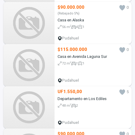
$90.000.000
0
(Rebajado 5%)
Casa en Alaska
2
56 m
4
1
Pudahuel
$115.000.000
0
Casa en Avenida Laguna Sur
2
72 m
1
1
Pudahuel
UF1.550,00
5
Departamento en Los Ediles
2
48 m
2
Pudahuel
$90.000.000
0