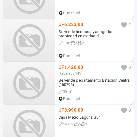
Pudahuel
UF6.233,00
2
Se vende hermosa y acogedora
propiedad en ciudad d
2
1 m
3
2
Pudahuel
UF1.420,00
0
(Rebajado 14%)
Se vende Departamento Estacion Central
(160796)
2
30 m
Pudahuel
UF3.990,00
0
Casa Metro Laguna Sur
2
140 m
5
1