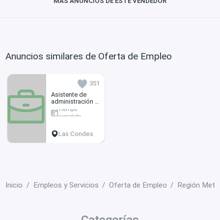
MÁS ANUNCIOS DE ESTE VENDEDOR
Anuncios similares de Oferta de Empleo
351
Asistente de
administración y
atención al
Tiempo
cliente
completo
Las Condes
Inicio
Empleos y Servicios
Oferta de Empleo
Región Metro
Categorías