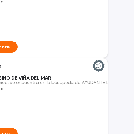
to
hora
O
INO DE VIÑA DEL MAR
co, se encuentra en la búsqueda de AYUDANTE DE COCINA full 
to
hora