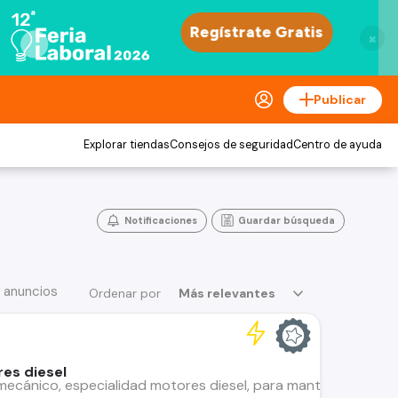
×
Publicar
Explorar tiendas
Consejos de seguridad
Centro de ayuda
Notificaciones
Guardar búsqueda
 anuncios
Ordenar por
Más relevantes
es diesel
ecánico, especialidad motores diesel, para mantención flota d