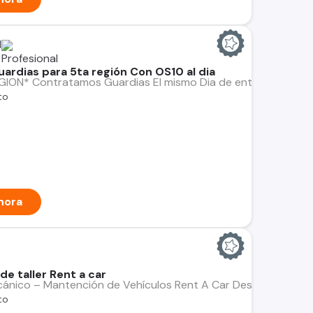
d
rdias para 5ta región Con OS10 al dia
GION* Contratamos Guardias El mismo Dia de entrevistas* ...
to
hora
de taller Rent a car
cánico – Mantención de Vehículos Rent A Car Descripción del c
to