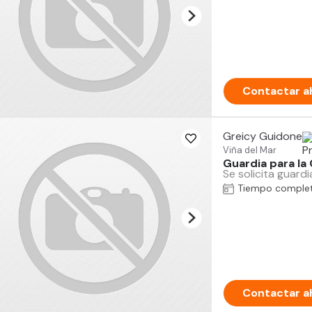
Contactar a
Greicy Guidone
Viña del Mar
Guardia para la
Se solicita guar
Tiempo comple
Contactar a