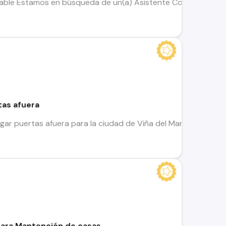
able Estamos en búsqueda de un(a) Asistente Contable para in
tas afuera
ar puertas afuera para la ciudad de Viña del Mar, lavar, pla
para Mantención de casas