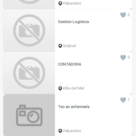
Valparaíso
2
Gestión Logística
Quilpué
3
CONTADORA
Viña del Mar
1
Tec en enfermería
Valparaíso