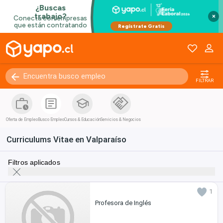
×
FILTRAR
Oferta de Empleo
Busco Empleo
Cursos & Educación
Servicios & Negocios
Curriculums Vitae en Valparaíso
Filtros aplicados
1
Profesora de Inglés