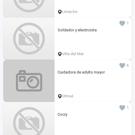
Limache
1
Soldador y electricista
Viña del Mar
6
Cuidadora de adulto mayor
Olmué
1
Cociy