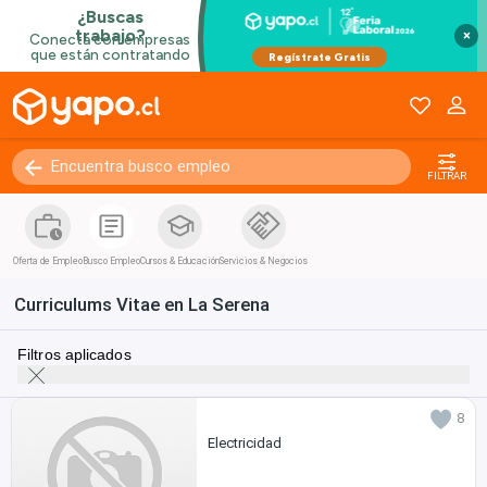
×
FILTRAR
Oferta de Empleo
Busco Empleo
Cursos & Educación
Servicios & Negocios
Curriculums Vitae en La Serena
Filtros aplicados
8
Electricidad