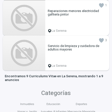
1
Reparaciones menores electricidad
gafitería pintor
La Serena
3
Servicio de limpieza y cuidadora de
adultos mayores
La Serena
Encontramos 9 Curriculums Vitae en La Serena, mostrando 1 a 9
anuncios
Categorías
Inmuebles
Educación
Deportes
Hogar y Jardín
Juguetes & Infantes
Mercancía Mayorista