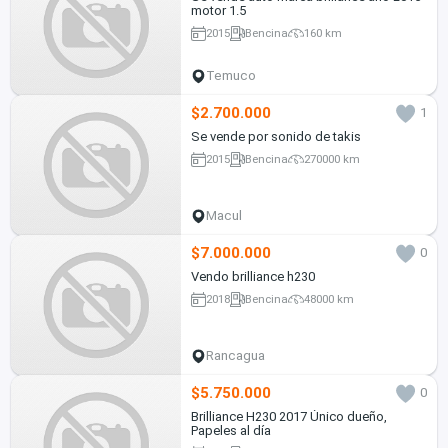
motor 1.5
2015
Bencina
160 km
Temuco
$2.700.000
1
Se vende por sonido de takis
2015
Bencina
270000 km
Macul
$7.000.000
0
Vendo brilliance h230
2018
Bencina
48000 km
Rancagua
$5.750.000
0
Brilliance H230 2017 Único dueño,
Papeles al día