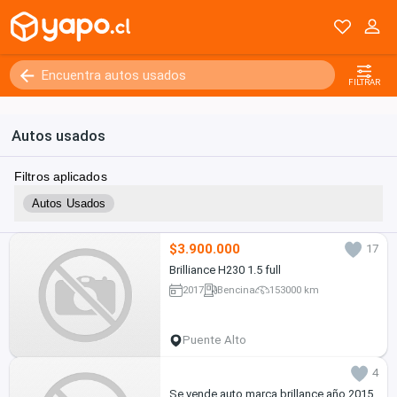
FILTRAR
Autos usados
Filtros aplicados
Autos Usados
$3.900.000
17
Brilliance H230 1.5 full
2017
Bencina
153000 km
Puente Alto
4
Se vende auto marca brillance año 2015