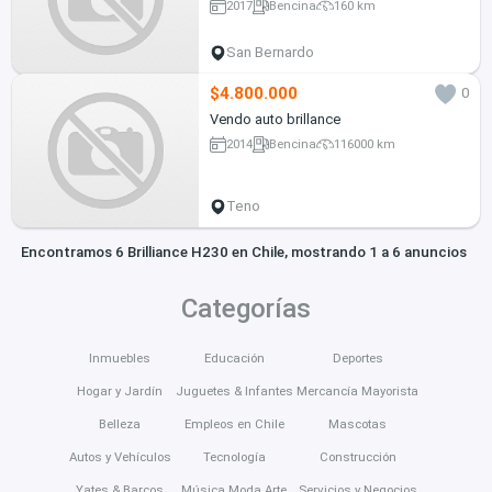
2017
Bencina
160 km
San Bernardo
$4.800.000
0
Vendo auto brillance
2014
Bencina
116000 km
Teno
Encontramos 6 Brilliance H230 en Chile, mostrando 1 a 6 anuncios
Categorías
Inmuebles
Educación
Deportes
Hogar y Jardín
Juguetes & Infantes
Mercancía Mayorista
Belleza
Empleos en Chile
Mascotas
Autos y Vehículos
Tecnología
Construcción
Yates & Barcos
Música Moda Arte
Servicios y Negocios