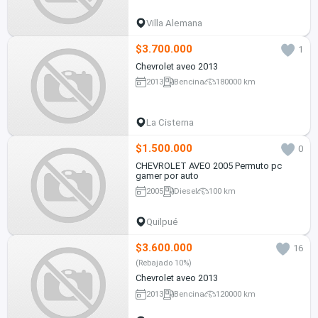
Villa Alemana
$3.700.000
1
Chevrolet aveo 2013
2013
Bencina
180000 km
La Cisterna
$1.500.000
0
CHEVROLET AVEO 2005 Permuto pc
gamer por auto
2005
Diesel
100 km
Quilpué
$3.600.000
16
(Rebajado 10%)
Chevrolet aveo 2013
2013
Bencina
120000 km