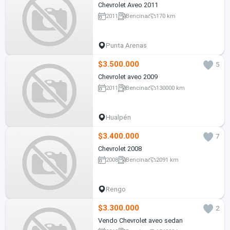
Chevrolet Aveo 2011
2011
Bencina
170 km
Punta Arenas
$3.500.000
5
Chevrolet aveo 2009
2011
Bencina
130000 km
Hualpén
$3.400.000
7
Chevrolet 2008
2008
Bencina
2091 km
Rengo
$3.300.000
2
Vendo Chevrolet aveo sedan