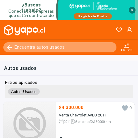
×
FILTRAR
Autos usados
Filtros aplicados
Autos Usados
$4.300.000
0
Venta Chevrolet AVEO 2011
2011
Bencina
130000 km