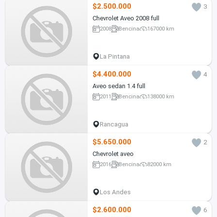
$2.500.000
3
Chevrolet Aveo 2008 full
2008
Bencina
167000 km
La Pintana
$4.400.000
4
Aveo sedan 1.4 full
2011
Bencina
138000 km
Rancagua
$5.650.000
2
Chevrolet aveo
2016
Bencina
82000 km
Los Andes
$2.600.000
6