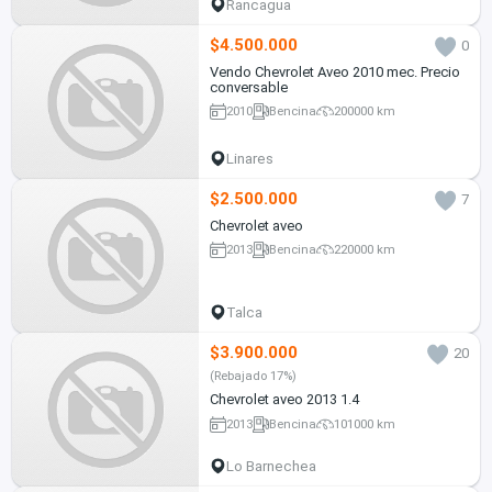
Rancagua
$4.500.000
0
Vendo Chevrolet Aveo 2010 mec. Precio
conversable
2010
Bencina
200000 km
Linares
$2.500.000
7
Chevrolet aveo
2013
Bencina
220000 km
Talca
$3.900.000
20
(Rebajado 17%)
Chevrolet aveo 2013 1.4
2013
Bencina
101000 km
Lo Barnechea