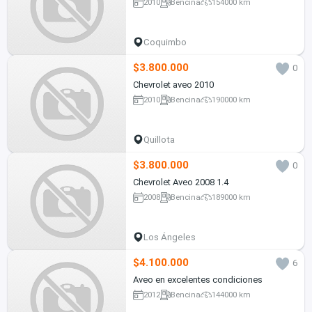
2010
Bencina
154000 km
Coquimbo
$3.800.000
0
Chevrolet aveo 2010
2010
Bencina
190000 km
Quillota
$3.800.000
0
Chevrolet Aveo 2008 1.4
2008
Bencina
189000 km
Los Ángeles
$4.100.000
6
Aveo en excelentes condiciones
2012
Bencina
144000 km