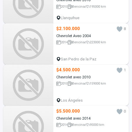
2010
Bencina
195000 km
Llanquihue
$2.100.000
8
Chevrolet Aveo 2004
2014
Bencina
223000 km
San Pedro de la Paz
$4.500.000
1
Chevrolet aveo 2010
2010
Bencina
159000 km
Los Ángeles
$5.500.000
0
Chevrolet aveo 2014
2014
Bencina
95000 km