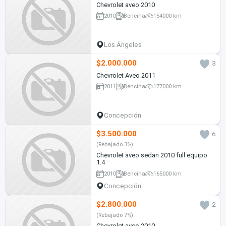
Chevrolet aveo 2010
2010
Bencina
154000 km
Los Ángeles
$2.000.000
3
Chevrolet Aveo 2011
2011
Bencina
177000 km
Concepción
$3.500.000
6
(Rebajado 3%)
Chevrolet aveo sedan 2010 full equipo
1.4
2010
Bencina
165000 km
Concepción
$2.800.000
2
(Rebajado 7%)
Chevrolet aveo 2010