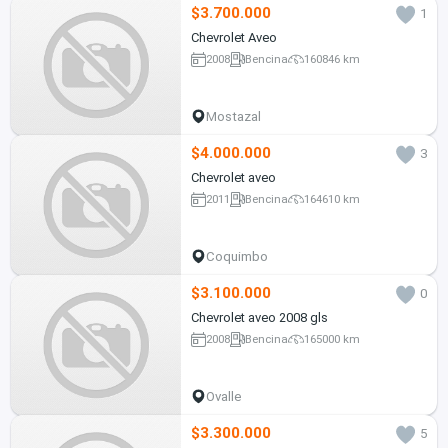
$3.700.000
1
Chevrolet Aveo
2008
Bencina
160846 km
Mostazal
$4.000.000
3
Chevrolet aveo
2011
Bencina
164610 km
Coquimbo
$3.100.000
0
Chevrolet aveo 2008 gls
2008
Bencina
165000 km
Ovalle
$3.300.000
5