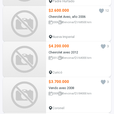
Padre Hurtado
$2.600.000
12
Chevrolet Aveo, año 2006
2006
Bencina
168500 km
Nueva Imperial
$4.200.000
3
Chevrolet aveo 2012
2012
Bencina
164000 km
Curicó
$3.700.000
3
Vendo aveo 2008
2008
Bencina
184000 km
Coronel