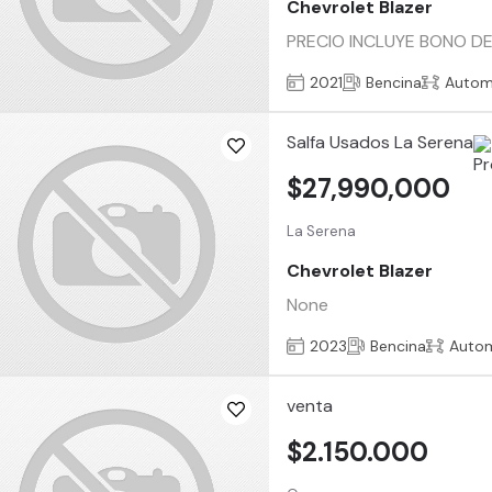
Chevrolet Blazer
PRECIO INCLUYE BONO D
2021
Bencina
Autom
Salfa Usados La Serena
$27,990,000
La Serena
Chevrolet Blazer
None
2023
Bencina
Auto
venta
$2.150.000