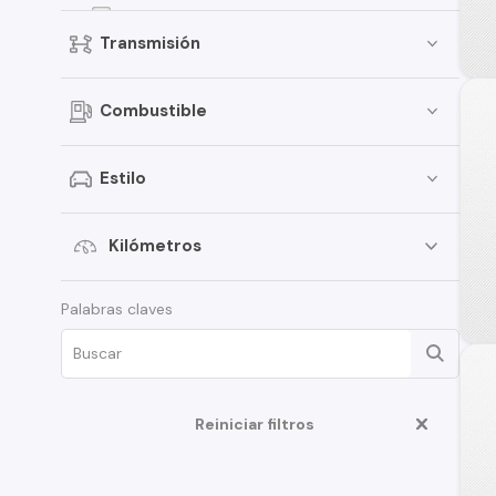
Groove
Transmisión
Onix
Spark
Combustible
D-Max
Traverse
Estilo
S-10
Aveo
Kilómetros
Montana
Palabras claves
Corsa
Tahoe
Cruze
Reiniciar filtros
N400
Optra