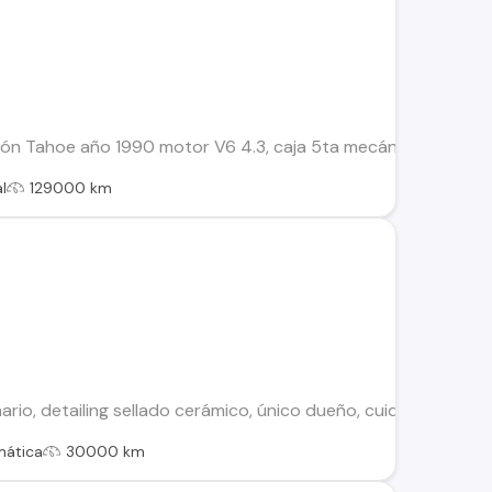
ión Tahoe año 1990 motor V6 4.3, caja 5ta mecánica 4x4, aire
l
129000 km
io, detailing sellado cerámico, único dueño, cuidado único.
mática
30000 km