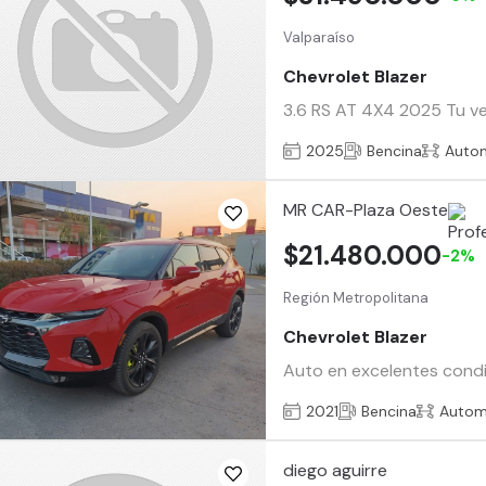
Valparaíso
Chevrolet Blazer
3.6 RS AT 4X4 2025 Tu veh
2025
Bencina
Auto
MR CAR-Plaza Oeste
$21.480.000
-2%
Región Metropolitana
Chevrolet Blazer
Auto en excelentes condic
2021
Bencina
Autom
diego aguirre