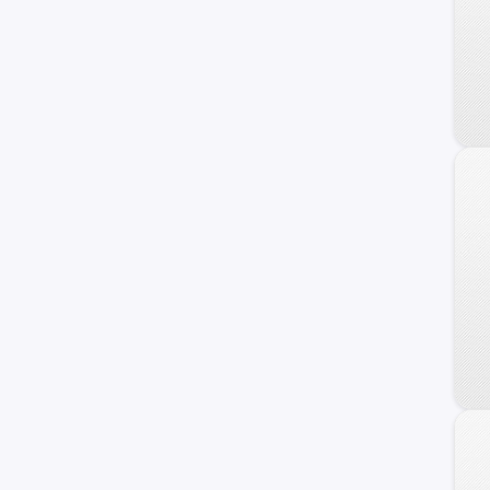
Cobalt
N300
Onix Turbo
Corvette
Silverado 1500
Astro
C/K 2500 Series
Chevette
Classic
Monte Carlo
Nova
Prizm
Tahoe Hybrid
TrailBlazer EXT