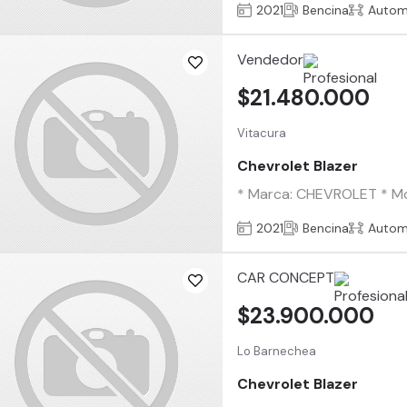
2021
Bencina
Autom
Vendedor
$21.480.000
Vitacura
Chevrolet Blazer
* Marca: CHEVROLET * Mod
2021
Bencina
Autom
CAR CONCEPT
$23.900.000
Lo Barnechea
Chevrolet Blazer