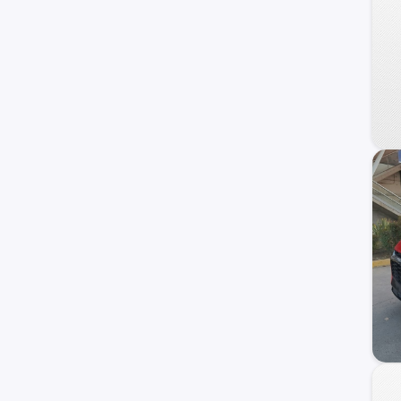
Trailblazer
Uplander