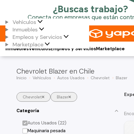
Vehículos
Inmuebles
Empleos y Servicios
Marketplace
Inmuebles
Vehículos
Empleos y Servicios
Marketplace
Chevrolet Blazer en Chile
Inicio
Vehículos
Autos Usados
Chevrolet
Blazer
Exp
Chevrolet
Blazer
Categoría
Enco
Autos Usados (22)
Maquinaria pesada