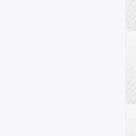
Spin
C-10
Equinox
Prisma
Suburban
Camaro
Sonic
TrailBlazer
C/K 1500 Series
Orlando
Vivant
Apache-10
Cavalier