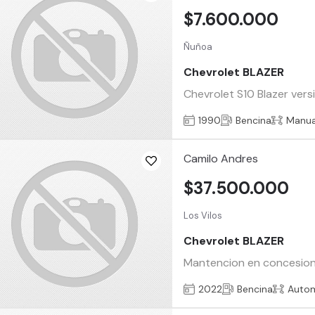
$7.600.000
Ñuñoa
Chevrolet BLAZER
Chevrolet S10 Blazer vers
1990
Bencina
Manua
Camilo Andres
$37.500.000
Los Vilos
Chevrolet BLAZER
Mantencion en concesionar
2022
Bencina
Auto