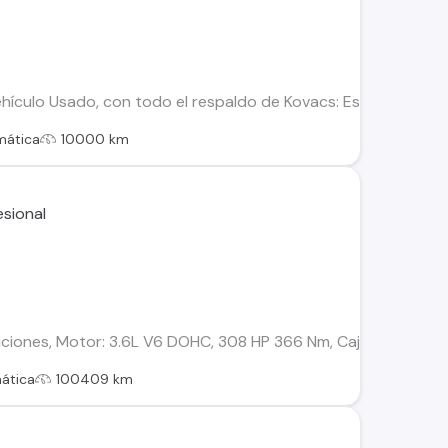
ículo Usado, con todo el respaldo de Kovacs: Este vehículo h
mática
10000 km
iones, Motor: 3.6L V6 DOHC, 308 HP 366 Nm, Caja automática d
ática
100409 km