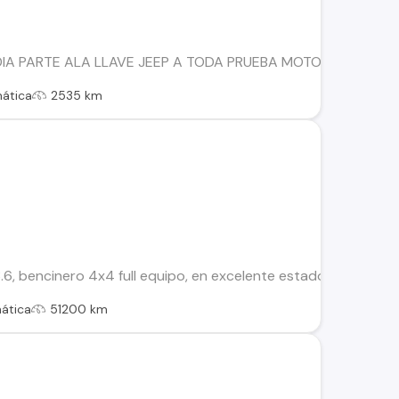
IA PARTE ALA LLAVE JEEP A TODA PRUEBA MOTOR Y CAJA IM
ática
2535 km
3.6, bencinero 4x4 full equipo, en excelente estado. Único du
ática
51200 km