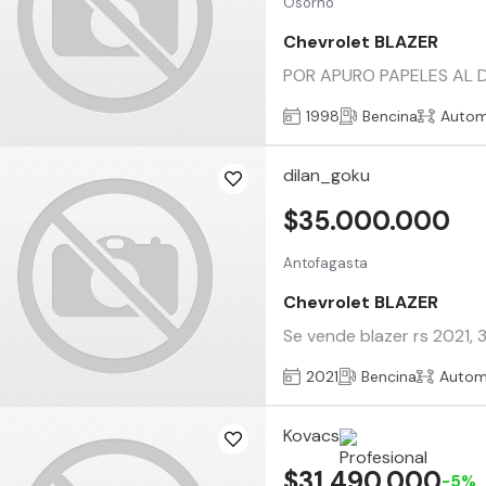
Osorno
Chevrolet BLAZER
POR APURO PAPELES AL D
1998
Bencina
Autom
dilan_goku
$35.000.000
Antofagasta
Chevrolet BLAZER
Se vende blazer rs 2021, 
2021
Bencina
Autom
Kovacs
$31.490.000
-5%