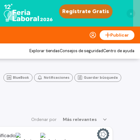
×
Publicar
Explorar tiendas
Consejos de seguridad
Centro de ayuda
BlueBook
Notificaciones
Guardar búsqueda
Ordenar por
Más relevantes