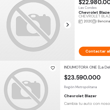
$22.980.0
Las Condes
Chevrolet Blaze
CHEVROLET BLAZER
2020
Bencin
Contactar a
INDUMOTORA ONE (La De
$23.590.000
Región Metropolitana
Chevrolet Blazer
Cambia tu auto con nosotr