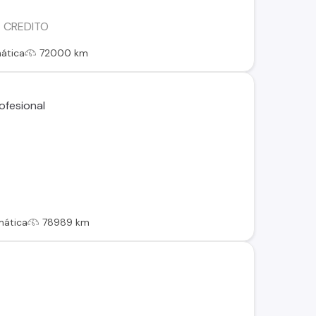
E CREDITO
ática
72000 km
mática
78989 km