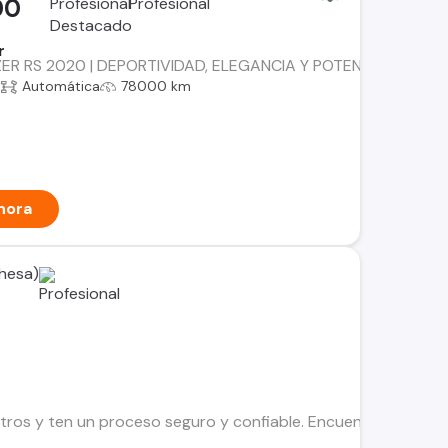
00
r
 RS 2020 | DEPORTIVIDAD, ELEGANCIA Y POTENCIA AWD Precio 
a
Automática
78000 km
hora
hesa)
os y ten un proceso seguro y confiable. Encuentra el ideal par