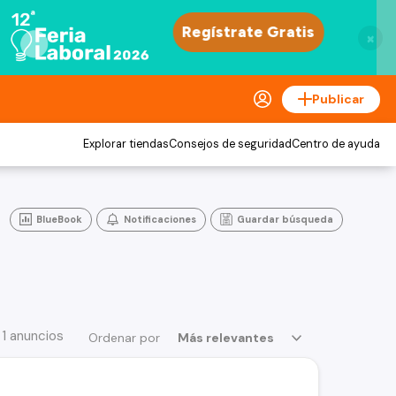
×
Publicar
Explorar tiendas
Consejos de seguridad
Centro de ayuda
BlueBook
Notificaciones
Guardar búsqueda
 1 anuncios
Ordenar por
Más relevantes