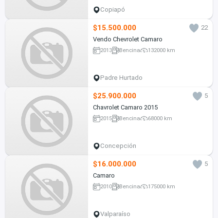
Copiapó
$15.500.000
22
Vendo Chevrolet Camaro
2013
Bencina
132000 km
Padre Hurtado
$25.900.000
5
Chavrolet Camaro 2015
2015
Bencina
68000 km
Concepción
$16.000.000
5
Camaro
2010
Bencina
175000 km
Valparaíso