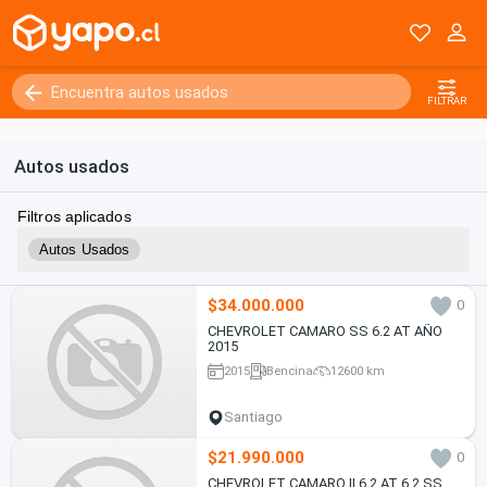
FILTRAR
Autos usados
Filtros aplicados
Autos Usados
$34.000.000
0
CHEVROLET CAMARO SS 6.2 AT AÑO
2015
2015
Bencina
12600 km
Santiago
$21.990.000
0
CHEVROLET CAMARO II 6.2 AT 6.2 SS