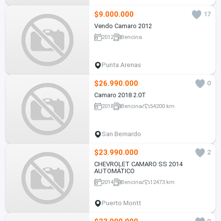
$9.000.000
17
Vendo Camaro 2012
2012
Bencina
Punta Arenas
$26.990.000
0
Camaro 2018 2.0T
2018
Bencina
54200 km
San Bernardo
$23.990.000
2
CHEVROLET CAMARO SS 2014
AUTOMÁTICO
2014
Bencina
12473 km
Puerto Montt