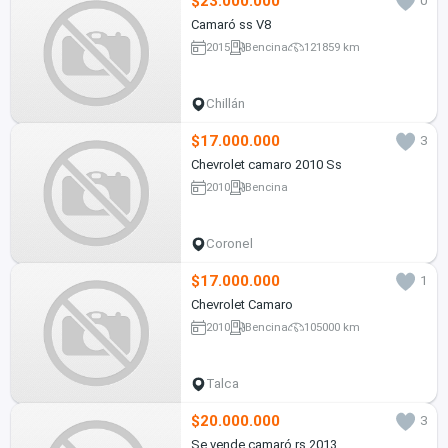
$23.000.000
0
Camaró ss V8
2015
Bencina
121859 km
Chillán
$17.000.000
3
Chevrolet camaro 2010 Ss
2010
Bencina
Coronel
$17.000.000
1
Chevrolet Camaro
2010
Bencina
105000 km
Talca
$20.000.000
3
Se vende camaró rs 2013