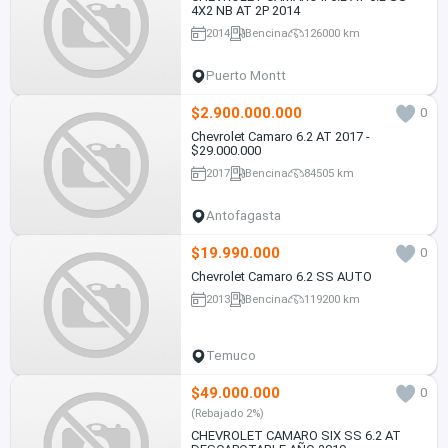
4X2 NB AT 2P 2014
2014
Bencina
126000 km
Puerto Montt
$2.900.000.000
0
Chevrolet Camaro 6.2 AT 2017 -
$29.000.000
2017
Bencina
84505 km
Antofagasta
$19.990.000
0
Chevrolet Camaro 6.2 SS AUTO
2013
Bencina
119200 km
Temuco
$49.000.000
0
(Rebajado 2%)
CHEVROLET CAMARO SIX SS 6.2 AT