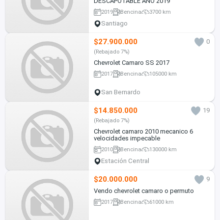
DESCAPOTABLE AÑO 2019
2019
Bencina
3700 km
Santiago
$27.900.000
0
(Rebajado 7%)
Chevrolet Camaro SS 2017
2017
Bencina
105000 km
San Bernardo
$14.850.000
19
(Rebajado 7%)
Chevrolet camaro 2010 mecanico 6
velocidades impecable
2010
Bencina
130000 km
Estación Central
$20.000.000
9
Vendo chevrolet camaro o permuto
2017
Bencina
61000 km