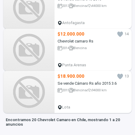
2013
Bencina
44000 km
Antofagasta
$12.000.000
14
Chevrolet camaro Rs
2014
Bencina
Punta Arenas
$18.900.000
13
Se vende Cámaro Rs año 2015 3.6
2015
Bencina
94000 km
Lota
Encontramos 20 Chevrolet Camaro en Chile, mostrando 1 a 20
anuncios