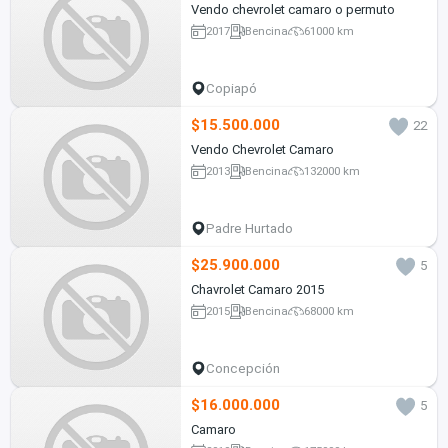
Vendo chevrolet camaro o permuto
2017
Bencina
61000 km
Copiapó
$15.500.000
22
Vendo Chevrolet Camaro
2013
Bencina
132000 km
Padre Hurtado
$25.900.000
5
Chavrolet Camaro 2015
2015
Bencina
68000 km
Concepción
$16.000.000
5
Camaro