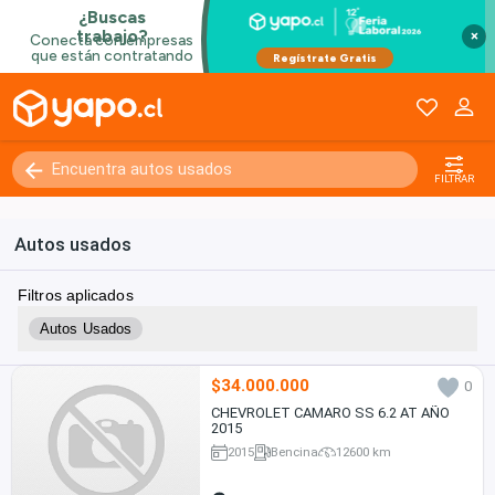
×
FILTRAR
Autos usados
Filtros aplicados
Autos Usados
$34.000.000
0
CHEVROLET CAMARO SS 6.2 AT AÑO
2015
2015
Bencina
12600 km