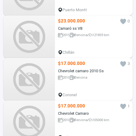
Puerto Montt
$23.000.000
0
Camaró ss V8
2015
Bencina
121859 km
Chillán
$17.000.000
3
Chevrolet camaro 2010 Ss
2010
Bencina
Coronel
$17.000.000
1
Chevrolet Camaro
2010
Bencina
105000 km