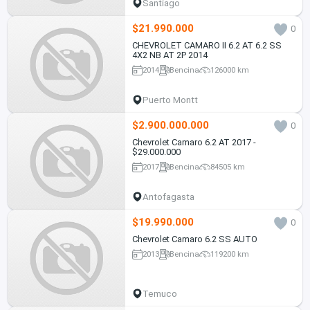
Santiago
$21.990.000
0
CHEVROLET CAMARO II 6.2 AT 6.2 SS
4X2 NB AT 2P 2014
2014
Bencina
126000 km
Puerto Montt
$2.900.000.000
0
Chevrolet Camaro 6.2 AT 2017 -
$29.000.000
2017
Bencina
84505 km
Antofagasta
$19.990.000
0
Chevrolet Camaro 6.2 SS AUTO
2013
Bencina
119200 km
Temuco