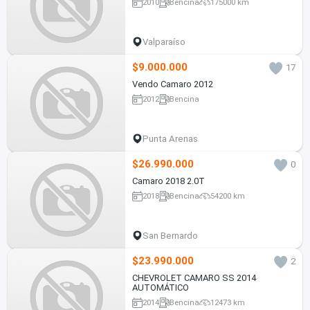
2010
Bencina
175000 km
Valparaíso
$9.000.000
17
Vendo Camaro 2012
2012
Bencina
Punta Arenas
$26.990.000
0
Camaro 2018 2.0T
2018
Bencina
54200 km
San Bernardo
$23.990.000
2
CHEVROLET CAMARO SS 2014
AUTOMÁTICO
2014
Bencina
12473 km