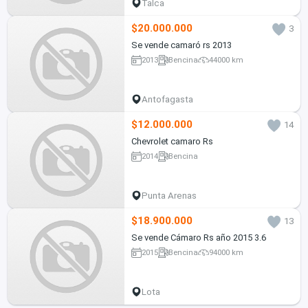
Talca
$20.000.000
3
Se vende camaró rs 2013
2013
Bencina
44000 km
Antofagasta
$12.000.000
14
Chevrolet camaro Rs
2014
Bencina
Punta Arenas
$18.900.000
13
Se vende Cámaro Rs año 2015 3.6
2015
Bencina
94000 km
Lota