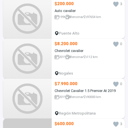
$200.000
3
Auto cavalier
1996
Bencina
97654 km
Puente Alto
$8.200.000
0
Chevrolet cavalier
2019
Bencina
112 km
Nogales
$7.990.000
0
Chevrolet Cavalier 1.5 Premier At 2019
2019
Bencina
90000 km
Región Metropolitana
$600.000
3