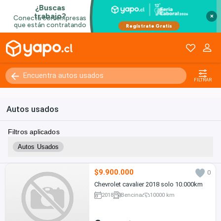
×
FILTRAR
Autos usados
Filtros aplicados
Autos Usados
$9.900.000
0
Chevrolet cavalier 2018 solo 10.000km
2018
Bencina
10000 km