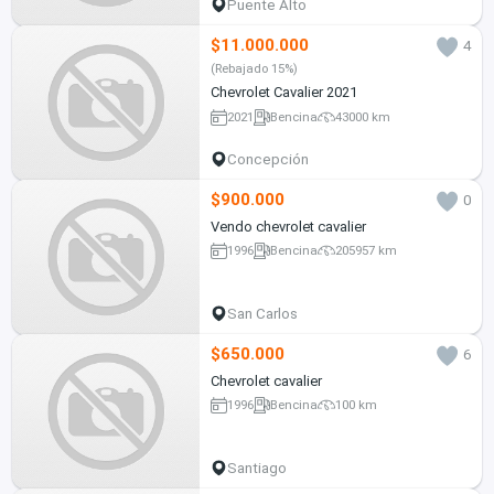
Puente Alto
$11.000.000
4
(Rebajado 15%)
Chevrolet Cavalier 2021
2021
Bencina
43000 km
Concepción
$900.000
0
Vendo chevrolet cavalier
1996
Bencina
205957 km
San Carlos
$650.000
6
Chevrolet cavalier
1996
Bencina
100 km
Santiago