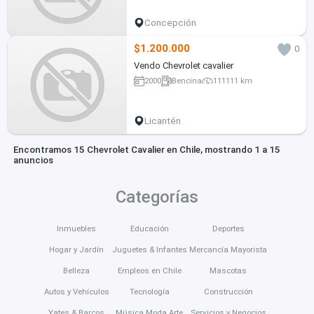
Concepción
$1.200.000
0
Vendo Chevrolet cavalier
2000
Bencina
111111 km
Licantén
Encontramos 15 Chevrolet Cavalier en Chile, mostrando 1 a 15
anuncios
Categorías
Inmuebles
Educación
Deportes
Hogar y Jardín
Juguetes & Infantes
Mercancía Mayorista
Belleza
Empleos en Chile
Mascotas
Autos y Vehículos
Tecnología
Construcción
Yates & Barcos
Música Moda Arte
Servicios y Negocios