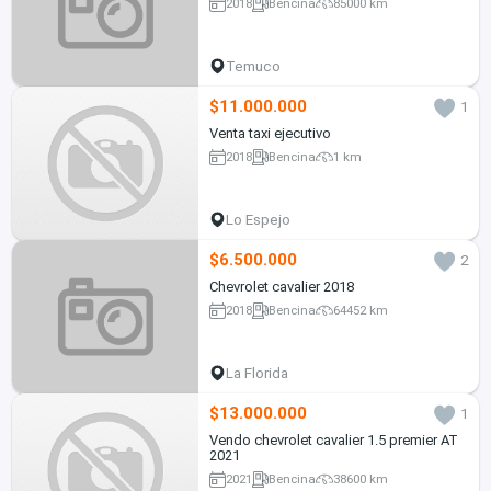
2018
Bencina
85000 km
Temuco
$11.000.000
1
Venta taxi ejecutivo
2018
Bencina
1 km
Lo Espejo
$6.500.000
2
Chevrolet cavalier 2018
2018
Bencina
64452 km
La Florida
$13.000.000
1
Vendo chevrolet cavalier 1.5 premier AT
2021
2021
Bencina
38600 km