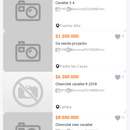
Cavalier 2.4
1997
Bencina
250000 km
Puente Alto
$1.200.000
1
Se vende proyecto
1998
Bencina
194228 km
Padre las Casas
$6.300.000
1
Chevrolet cavalier lt 2018
2018
Bencina
168000 km
Lampa
$8.000.000
1
Chevrolet new cavalier