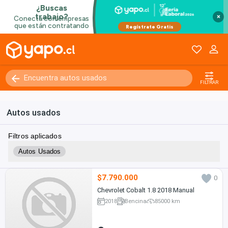
×
FILTRAR
Autos usados
Filtros aplicados
Autos Usados
$7.790.000
0
Chevrolet Cobalt 1.8 2018 Manual
2018
Bencina
85000 km