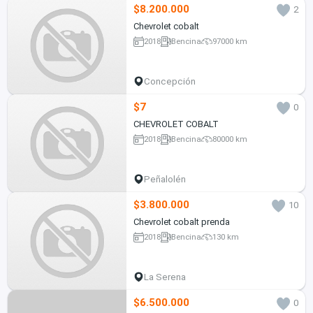
$8.200.000
2
Chevrolet cobalt
2018
Bencina
97000 km
Concepción
$7
0
CHEVROLET COBALT
2018
Bencina
80000 km
Peñalolén
$3.800.000
10
Chevrolet cobalt prenda
2018
Bencina
130 km
La Serena
$6.500.000
0