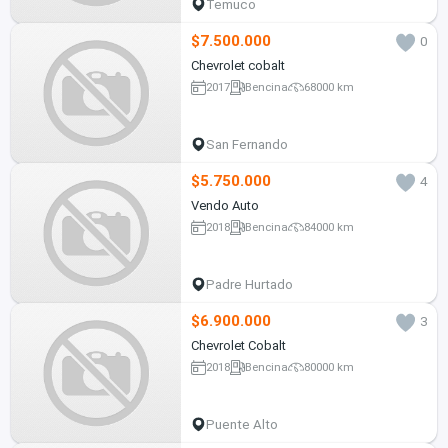
Temuco
$7.500.000
0
Chevrolet cobalt
2017
Bencina
68000 km
San Fernando
$5.750.000
4
Vendo Auto
2018
Bencina
84000 km
Padre Hurtado
$6.900.000
3
Chevrolet Cobalt
2018
Bencina
80000 km
Puente Alto