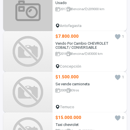
Usado
2017
Bencina
209000 km
Antofagasta
$7.800.000
1
Vendo Por Cambio CHEVROLET
COBALT/ CONVERSABLE
2018
Bencina
83000 km
Concepción
$1.500.000
1
Se vende camioneta
2008
Otros
Temuco
$15.000.000
0
Taxi chevrolet