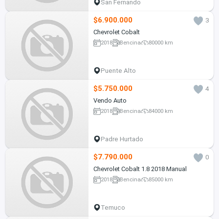
San Fernando
$6.900.000
3
Chevrolet Cobalt
2018
Bencina
80000 km
Puente Alto
$5.750.000
4
Vendo Auto
2018
Bencina
84000 km
Padre Hurtado
$7.790.000
0
Chevrolet Cobalt 1.8 2018 Manual
2018
Bencina
85000 km
Temuco