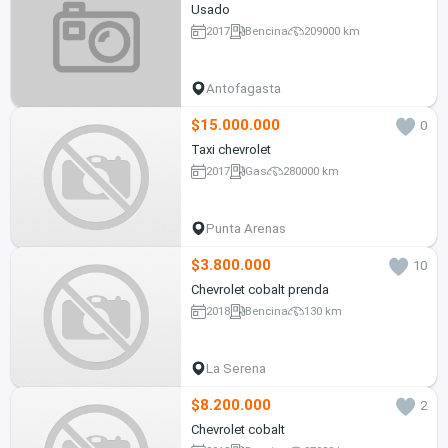
Usado
2017
Bencina
209000 km
Antofagasta
$15.000.000
0
Taxi chevrolet
2017
Gas
280000 km
Punta Arenas
$3.800.000
10
Chevrolet cobalt prenda
2018
Bencina
130 km
La Serena
$8.200.000
2
Chevrolet cobalt