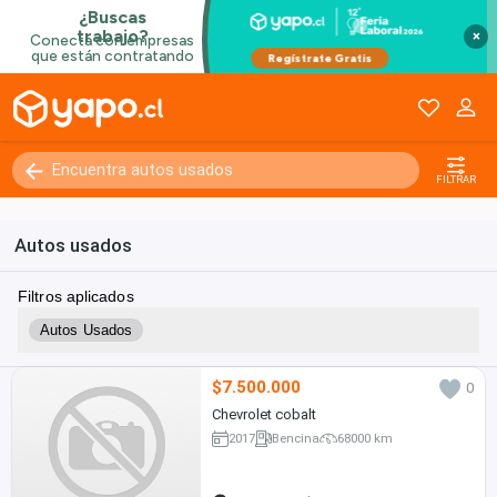
×
FILTRAR
Autos usados
Filtros aplicados
Autos Usados
$7.500.000
0
Chevrolet cobalt
2017
Bencina
68000 km