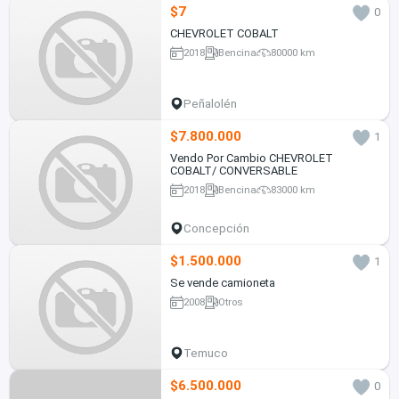
$7
0
CHEVROLET COBALT
2018
Bencina
80000 km
Peñalolén
$7.800.000
1
Vendo Por Cambio CHEVROLET
COBALT/ CONVERSABLE
2018
Bencina
83000 km
Concepción
$1.500.000
1
Se vende camioneta
2008
Otros
Temuco
$6.500.000
0