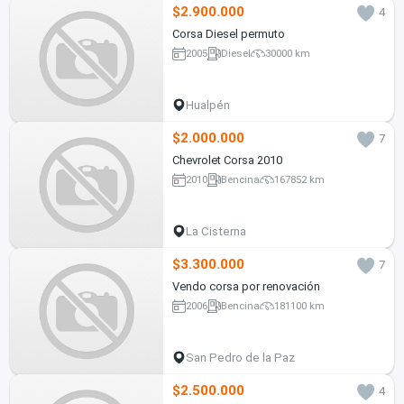
$2.900.000
4
Corsa Diesel permuto
2005
Diesel
30000 km
Hualpén
$2.000.000
7
Chevrolet Corsa 2010
2010
Bencina
167852 km
La Cisterna
$3.300.000
7
Vendo corsa por renovación
2006
Bencina
181100 km
San Pedro de la Paz
$2.500.000
4