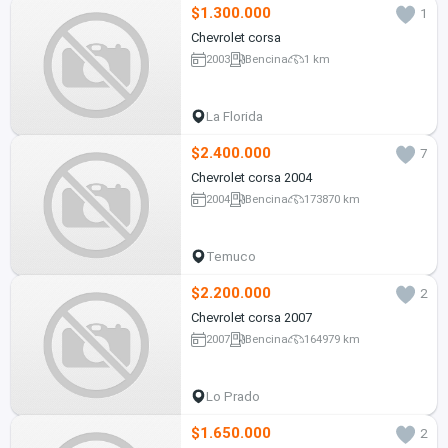
$1.300.000
1
Chevrolet corsa
2003
Bencina
1 km
La Florida
$2.400.000
7
Chevrolet corsa 2004
2004
Bencina
173870 km
Temuco
$2.200.000
2
Chevrolet corsa 2007
2007
Bencina
164979 km
Lo Prado
$1.650.000
2