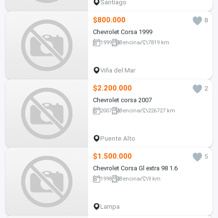
Santiago
$800.000
8
Chevrolet Corsa 1999
1999
Bencina
7819 km
Viña del Mar
$2.200.000
2
Chevrolet corsa 2007
2007
Bencina
226727 km
Puente Alto
$1.500.000
5
Chevrolet Corsa Gl extra 98 1.6
1998
Bencina
9 km
Lampa