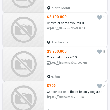
Puerto Montt
$2.100.000
1
Chevrolet corsa evol. 2003
2003
Bencina
230000 km
Huechuraba
$3.200.000
8
Chevrolet corsa 2010
2010
Bencina
97000 km
Ñuñoa
$700
2
Camioneta para fletes ferias y peguitas
2000
Bencina
318 km