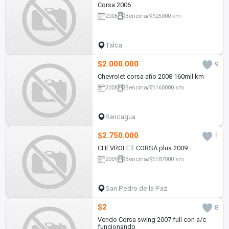
Corsa 2006
2006
Bencina
25000 km
Talca
$2.000.000
9
Chevrolet corsa año 2008 160mil km
2008
Bencina
160000 km
Rancagua
$2.750.000
1
CHEVROLET CORSA plus 2009
2009
Bencina
187000 km
San Pedro de la Paz
$2
8
Vendo Corsa swing 2007 full con a/c
funcionando