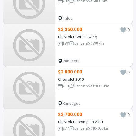
2009
Bencina
94000 km
Talca
$2.350.000
0
Chevrolet Corsa swing
1999
Bencina
298 km
Rancagua
$2.800.000
5
Chevrolet 2010
2010
Bencina
120000 km
Rancagua
$2.700.000
9
Chevrolet corsa plus 2011
2011
Bencina
104000 km