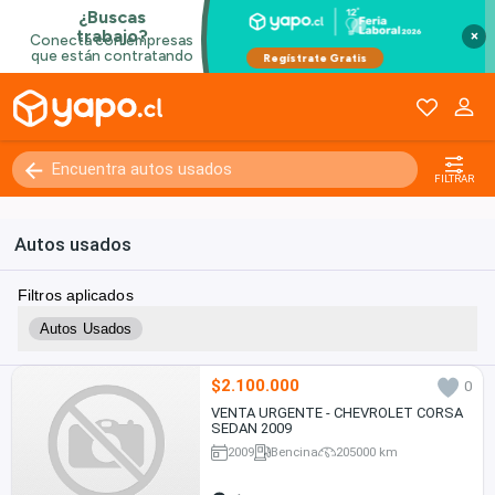
×
FILTRAR
Autos usados
Filtros aplicados
Autos Usados
$2.100.000
0
VENTA URGENTE - CHEVROLET CORSA
SEDAN 2009
2009
Bencina
205000 km