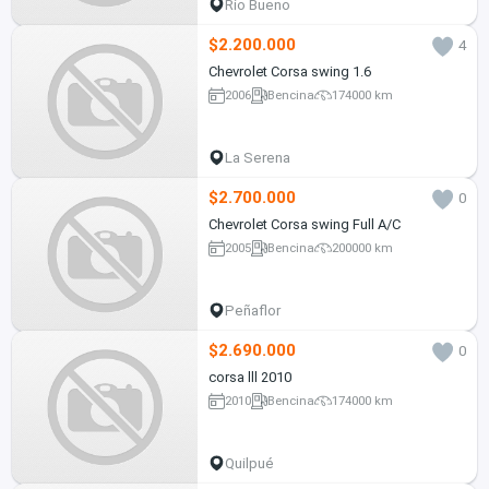
Río Bueno
$2.200.000
4
Chevrolet Corsa swing 1.6
2006
Bencina
174000 km
La Serena
$2.700.000
0
Chevrolet Corsa swing Full A/C
2005
Bencina
200000 km
Peñaflor
$2.690.000
0
corsa lll 2010
2010
Bencina
174000 km
Quilpué