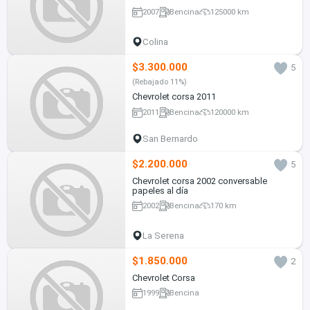
2007
Bencina
125000 km
Colina
$3.300.000
5
(Rebajado 11%)
Chevrolet corsa 2011
2011
Bencina
120000 km
San Bernardo
$2.200.000
5
Chevrolet corsa 2002 conversable
papeles al día
2002
Bencina
170 km
La Serena
$1.850.000
2
Chevrolet Corsa
1999
Bencina