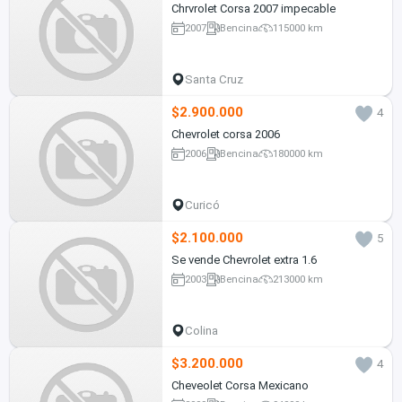
Chrvrolet Corsa 2007 impecable
2007
Bencina
115000 km
Santa Cruz
$2.900.000
4
Chevrolet corsa 2006
2006
Bencina
180000 km
Curicó
$2.100.000
5
Se vende Chevrolet extra 1.6
2003
Bencina
213000 km
Colina
$3.200.000
4
Cheveolet Corsa Mexicano