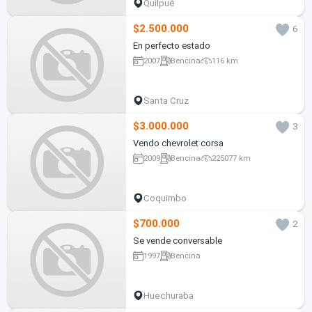
Quilpué
$2.500.000
6
En perfecto estado
2007
Bencina
116 km
Santa Cruz
$3.000.000
3
Vendo chevrolet corsa
2009
Bencina
225077 km
Coquimbo
$700.000
2
Se vende conversable
1997
Bencina
Huechuraba