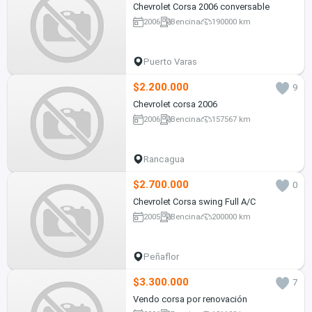
Chevrolet Corsa 2006 conversable
2006
Bencina
190000 km
Puerto Varas
$2.200.000
9
Chevrolet corsa 2006
2006
Bencina
157567 km
Rancagua
$2.700.000
0
Chevrolet Corsa swing Full A/C
2005
Bencina
200000 km
Peñaflor
$3.300.000
7
Vendo corsa por renovación