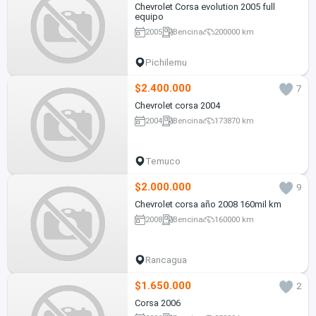
Chevrolet Corsa evolution 2005 full
equipo
2005
Bencina
200000 km
Pichilemu
$2.400.000
7
Chevrolet corsa 2004
2004
Bencina
173870 km
Temuco
$2.000.000
9
Chevrolet corsa año 2008 160mil km
2008
Bencina
160000 km
Rancagua
$1.650.000
2
Corsa 2006