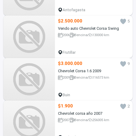
Antofagasta
$2.500.000
5
Vendo auto Chevrolet Corsa Swing
2006
Bencina
130000 km
Frutillar
$3.000.000
9
Chevrolet Corsa 1.6 2009
2009
Bencina
116573 km
Buin
$1.900
2
Chevrolet corsa año 2007
2007
Bencina
256005 km