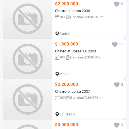
$2.900.000
5
Chevrolet corsa 2006
2006
Bencina
180000 km
Curicó
$1.800.000
11
Chevrolet Corsa 1.6 2003
2003
Bencina
180000 km
Maipú
$2.200.000
2
Chevrolet corsa 2007
2007
Bencina
164979 km
Lo Prado
$3.000.000
3