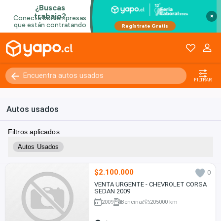
×
FILTRAR
Autos usados
Filtros aplicados
Autos Usados
$2.100.000
0
VENTA URGENTE - CHEVROLET CORSA
SEDAN 2009
2009
Bencina
205000 km