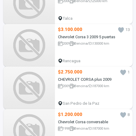
2006
Bencina
25000 km
Talca
$3.100.000
13
Chevrolet Corsa 3 2009 5 puertas
2009
Bencina
130000 km
Rancagua
$2.750.000
1
CHEVROLET CORSA plus 2009
2009
Bencina
187000 km
San Pedro de la Paz
$1.200.000
8
Chevrolet Corsa conversable
1998
Bencina
187000 km