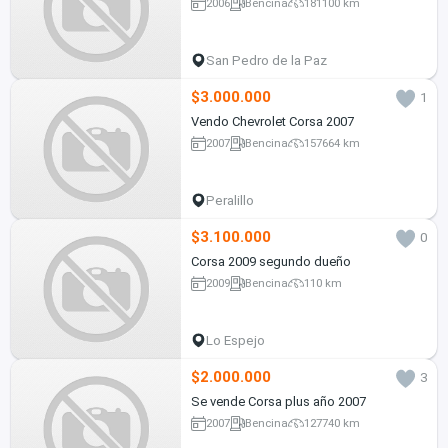
2006
Bencina
181100 km
San Pedro de la Paz
$3.000.000
1
Vendo Chevrolet Corsa 2007
2007
Bencina
157664 km
Peralillo
$3.100.000
0
Corsa 2009 segundo dueño
2009
Bencina
110 km
Lo Espejo
$2.000.000
3
Se vende Corsa plus año 2007
2007
Bencina
127740 km