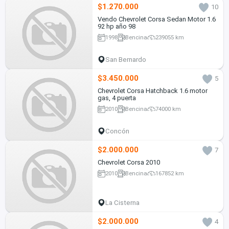
$1.270.000
10
Vendo Chevrolet Corsa Sedan Motor 1.6
92 hp año 98
1998
Bencina
239055 km
San Bernardo
$3.450.000
5
Chevrolet Corsa Hatchback 1.6 motor
gas, 4 puerta
2010
Bencina
74000 km
Concón
$2.000.000
7
Chevrolet Corsa 2010
2010
Bencina
167852 km
La Cisterna
$2.000.000
4