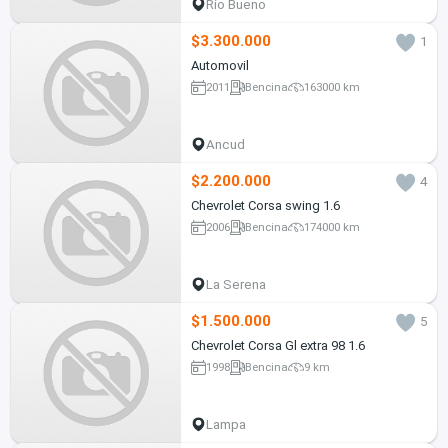
Río Bueno
$3.300.000
1
Automovil
2011
Bencina
163000 km
Ancud
$2.200.000
4
Chevrolet Corsa swing 1.6
2006
Bencina
174000 km
La Serena
$1.500.000
5
Chevrolet Corsa Gl extra 98 1.6
1998
Bencina
9 km
Lampa