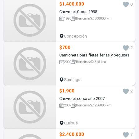
$1.400.000
0
Chevrolet Corsa 1998
1998
Bencina
300000 km
Concepción
$700
2
Camioneta para fletes ferias y peguitas
2000
Bencina
318 km
Santiago
$1.900
2
Chevrolet corsa año 2007
2007
Bencina
256005 km
Quilpué
$2.400.000
7