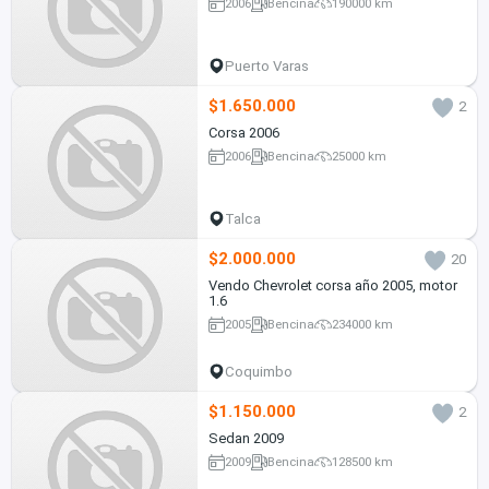
2006
Bencina
190000 km
Puerto Varas
$1.650.000
2
Corsa 2006
2006
Bencina
25000 km
Talca
$2.000.000
20
Vendo Chevrolet corsa año 2005, motor
1.6
2005
Bencina
234000 km
Coquimbo
$1.150.000
2
Sedan 2009
2009
Bencina
128500 km