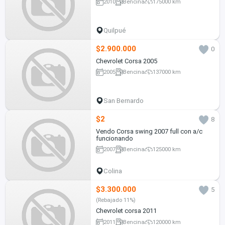
2010
Bencina
175000 km
Quilpué
$2.900.000
0
Chevrolet Corsa 2005
2005
Bencina
137000 km
San Bernardo
$2
8
Vendo Corsa swing 2007 full con a/c
funcionando
2007
Bencina
125000 km
Colina
$3.300.000
5
(Rebajado 11%)
Chevrolet corsa 2011
2011
Bencina
120000 km