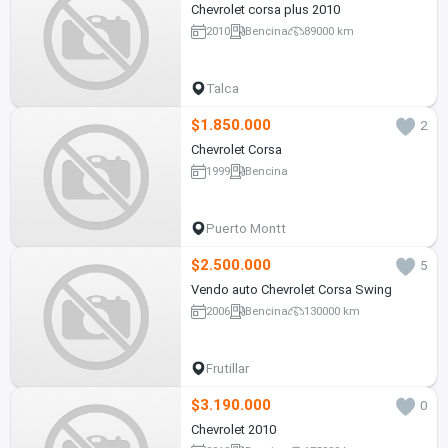
Chevrolet corsa plus 2010
2010
Bencina
89000 km
Talca
$1.850.000
2
Chevrolet Corsa
1999
Bencina
Puerto Montt
$2.500.000
5
Vendo auto Chevrolet Corsa Swing
2006
Bencina
130000 km
Frutillar
$3.190.000
0
Chevrolet 2010