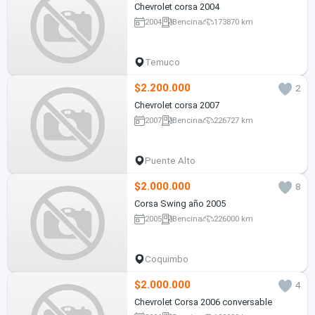
Chevrolet corsa 2004
2004
Bencina
173870 km
Temuco
$2.200.000
2
Chevrolet corsa 2007
2007
Bencina
226727 km
Puente Alto
$2.000.000
8
Corsa Swing año 2005
2005
Bencina
226000 km
Coquimbo
$2.000.000
4
Chevrolet Corsa 2006 conversable