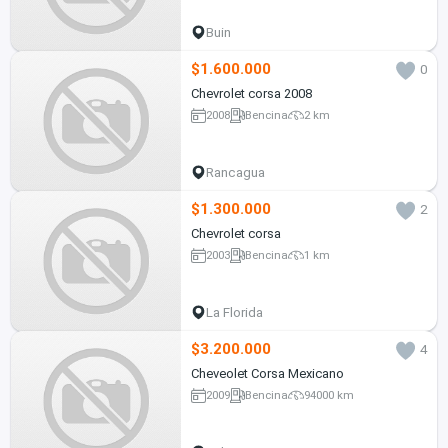
Buin
$1.600.000
0
Chevrolet corsa 2008
2008
Bencina
2 km
Rancagua
$1.300.000
2
Chevrolet corsa
2003
Bencina
1 km
La Florida
$3.200.000
4
Cheveolet Corsa Mexicano
2009
Bencina
94000 km