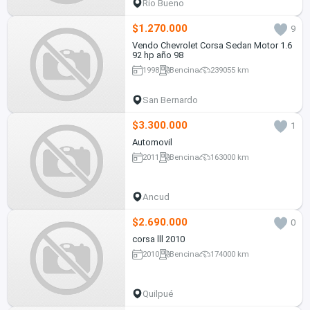
Río Bueno
$1.270.000
9
Vendo Chevrolet Corsa Sedan Motor 1.6
92 hp año 98
1998
Bencina
239055 km
San Bernardo
$3.300.000
1
Automovil
2011
Bencina
163000 km
Ancud
$2.690.000
0
corsa lll 2010
2010
Bencina
174000 km
Quilpué