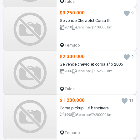
Talca
$3.250.000
9
Se vende Chevrolet Corsa III
2010
Bencina
139000 km
Temuco
$2.300.000
2
Se vende chevrolet corsa año 2006
2006
Bencina
152600 km
Talca
$1.200.000
11
Corsa pickup 1.6 bencinera
1998
Bencina
200000 km
Temuco