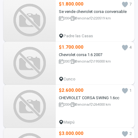
$1.800.000
7
Se vende chevrolet corsa conversable
2004
Bencina
220519 km
Padre las Casas
$1.700.000
4
Chevrolet corsa 1.6 2007
2007
Bencina
195000 km
Cunco
$2.600.000
1
CHEVROLET CORSA SWING 1.6cc
2004
Bencina
264000 km
Maipú
$3.000.000
2