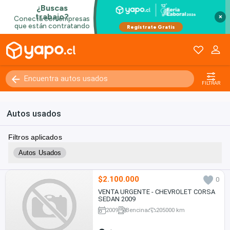
×
FILTRAR
Autos usados
Filtros aplicados
Autos Usados
$2.100.000
0
VENTA URGENTE - CHEVROLET CORSA
SEDAN 2009
2009
Bencina
205000 km