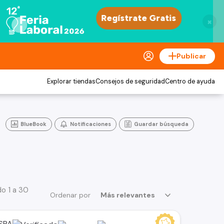
×
Publicar
Explorar tiendas
Consejos de seguridad
Centro de ayuda
BlueBook
Notificaciones
Guardar búsqueda
o 1 a 30
Ordenar por
Más relevantes
 SPA