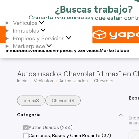
Vehículos
Inmuebles
Empleos y Servicios
Marketplace
Inmuebles
Vehículos
Empleos y Servicios
Marketplace
Autos usados Chevrolet "d max" en Ch
Inicio
Vehículos
Autos Usados
Chevrolet
Exp
d max
Chevrolet
Categoría
Enco
anun
Autos Usados (244)
Camiones, Buses y Casa Rodante (37)