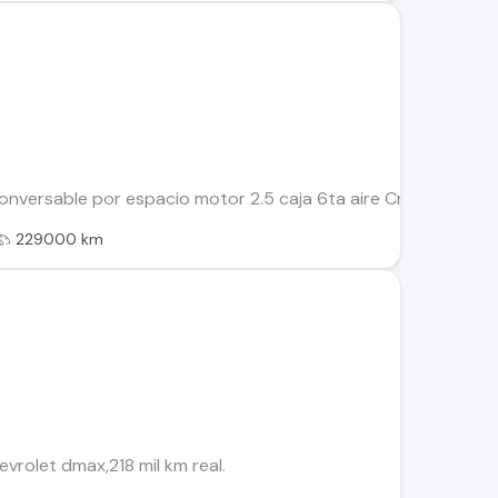
versable por espacio motor 2.5 caja 6ta aire Cruzero al día ta
229000 km
rolet dmax,218 mil km real.