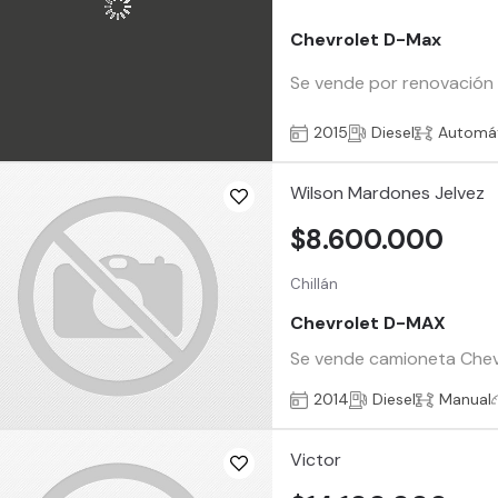
Chevrolet D-Max
Se vende por renovación e
2015
Diesel
Automá
Wilson Mardones Jelvez
$8.600.000
Chillán
Chevrolet D-MAX
Se vende camioneta Chevro
2014
Diesel
Manual
Victor