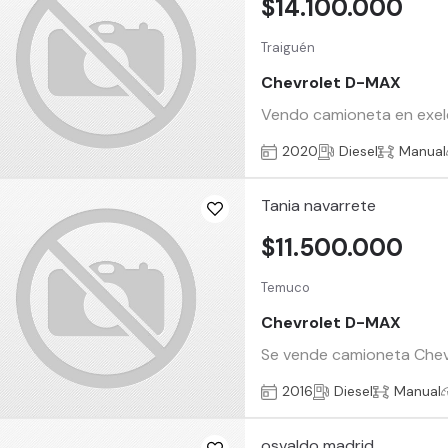
$14.100.000
Traiguén
Chevrolet D-MAX
Vendo camioneta en exele
2020
Diesel
Manual
Tania navarrete
$11.500.000
Temuco
Chevrolet D-MAX
Se vende camioneta Chev
2016
Diesel
Manual
osvaldo madrid