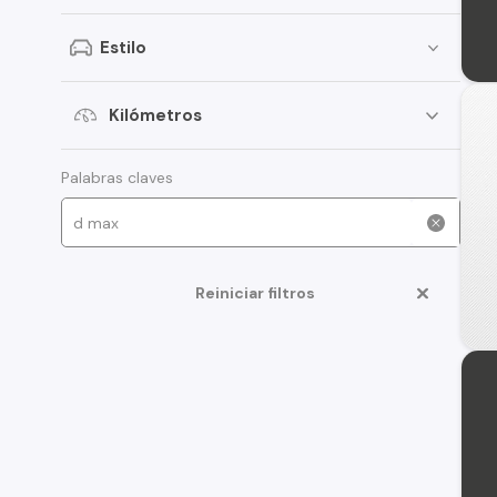
Chrysler
Estilo
DFSK
Honda
Kilómetros
International
Palabras claves
Jaguar
Jetour
Mercedes Benz
Reiniciar filtros
MG
Nissan
Opel
Subaru
Suzuki