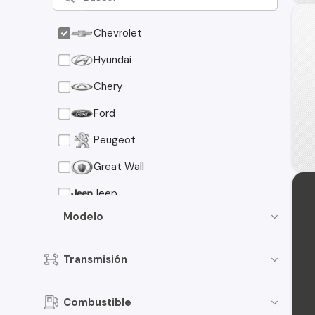
Chevrolet
Hyundai
Chery
Ford
Peugeot
Great Wall
Jeep
Modelo
Maxus
Mazda
Transmisión
Ram
Toyota
Combustible