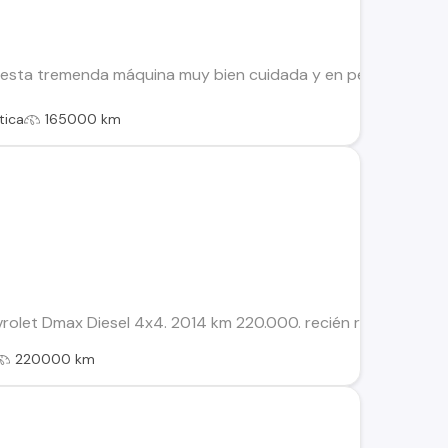
sta tremenda máquina muy bien cuidada y en perfecto estado. 
tica
165000 km
let Dmax Diesel 4x4. 2014 km 220.000. recién realizado cambi
220000 km