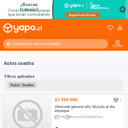
×
Kilómetros
0 - 250000+
FILTRAR
Autos usados
Filtros aplicados
Autos Usados
$1.350.000
1
Chevrolet géminis año 90,todo al día,
impeque
1990
Bencina
250000 km